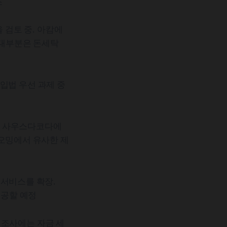
조
 검토 중. 아캄에
 대부분은 돈세탁
입법 우선 과제 중
. 사우스다코다에
이오밍에서 유사한 제
 서비스를 확장.
제공할 예정
 조사에는 자금 세