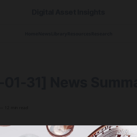
Digital Asset Insights
Home
News
Library
Resources
Research
-01-31] News Summ
—
12 min read