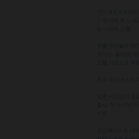
마이크로스트래티지가
기업 대체 최소 세
는 가운데 단행
튜틀 캐피탈은SEC에
르다노, 폴카닷, 멜
인을 기반으로 하루
온도 파이낸스가 리
일론 머스크의 소셜
출시. ‘X 머니’는
지원
코인베이스의 CEO
100만 개의 토큰