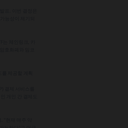
발표. 이번 결정은
과 가능성이 제기되
TF는 체인링크, 카
요 암호화폐와 밈코
드를 제공할 계획
P) 결제 서비스를
적인 개인 간 결제도
 "현재 매주 약
불가능하다"고 언급.