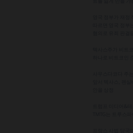
료를 잃게 만들 가
영국 정부가 재정 
따르면 영국 정부는
혐의로 유죄 판결을
텍사스주가 비트코인
하나로 비트코인 
사우스다코다 주는
앞서 텍사스, 펜실
안을 상정
트럼프 미디어&테크
TMTG는 트루스파
프랑스 사법 당국이