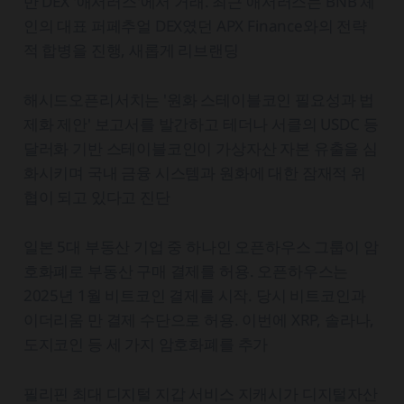
반 DEX '애서러스'에서 거래. 최근 애서러스는 BNB 체
인의 대표 퍼페추얼 DEX였던 APX Finance와의 전략
적 합병을 진행, 새롭게 리브랜딩
해시드오픈리서치는 '원화 스테이블코인 필요성과 법
제화 제안' 보고서를 발간하고 테더나 서클의 USDC 등
달러화 기반 스테이블코인이 가상자산 자본 유출을 심
화시키며 국내 금융 시스템과 원화에 대한 잠재적 위
협이 되고 있다고 진단
일본 5대 부동산 기업 중 하나인 오픈하우스 그룹이 암
호화폐로 부동산 구매 결제를 허용. 오픈하우스는
2025년 1월 비트코인 결제를 시작. 당시 비트코인과
이더리움 만 결제 수단으로 허용. 이번에 XRP, 솔라나,
도지코인 등 세 가지 암호화폐를 추가
필리핀 최대 디지털 지갑 서비스 지캐시가 디지털자산