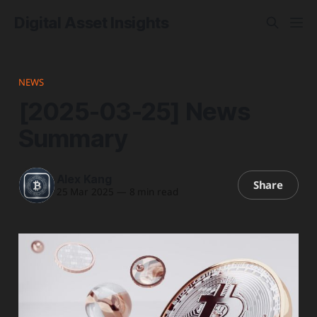
Digital Asset Insights
NEWS
[2025-03-25] News
Summary
Alex Kang
Share
25 Mar 2025
—
8 min read