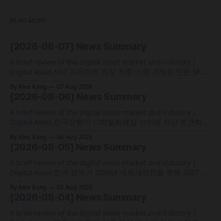
READ MORE
[2026-08-07] News Summary
A brief review of the digital asset market and industry |
Digital Asset NXT 프리마켓 개장 직후 소량 거래로 인한 SK하
이닉스 주가 왜곡 급락과 달리, 하이퍼리퀴드의 토큰화 증권
By Alex Kang
07 Aug 2026
선물 청산액은 23만 1,32달러에 그쳐 영향 미미 크라켄 모회사
[2026-08-06] News Summary
페이워드가 브로드리지와 협력해 토큰화 주식 플랫폼 '엑스스
톡' 보유자에게 주주총회 의결권을 부여하는
A brief review of the digital asset market and industry |
Digital Asset 한국은행이 디지털화폐실 산하에 자산 토큰화
전담 조직인 '자산토큰화반'을 신설하고 국채 등 자산 토큰화
By Alex Kang
06 Aug 2026
실증에 속도 미국 웰스파고가 기업 및 상업 고객을 위한 24시
[2026-08-05] News Summary
간 자금 이체·결제 지원 토큰화 예금 서비스를 올가을 출시 예
정 삼성전자가 최대
A brief review of the digital asset market and industry |
Digital Asset 한국 정부가 2026년 세제개편안을 통해 2027년
1월 1일부터 연간 250만 원 기본공제 후 22% 세율을 적용하는
By Alex Kang
05 Aug 2026
가상자산 과세 기준 구체화 블랙록이 자사 MMF와 블록체인
[2026-08-04] News Summary
인프라를 결합해 유동성과 안정성을 갖춘 토큰화 머니마켓 상
품 'BSTBL'과 'BRSRV&
A brief review of the digital asset market and industry |