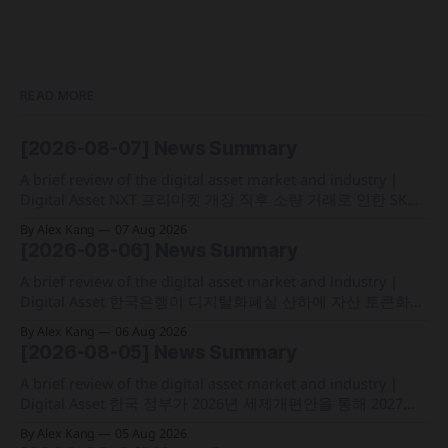
READ MORE
[2026-08-07] News Summary
A brief review of the digital asset market and industry |
Digital Asset NXT 프리마켓 개장 직후 소량 거래로 인한 SK하
이닉스 주가 왜곡 급락과 달리, 하이퍼리퀴드의 토큰화 증권
By Alex Kang
07 Aug 2026
선물 청산액은 23만 1,32달러에 그쳐 영향 미미 크라켄 모회사
[2026-08-06] News Summary
페이워드가 브로드리지와 협력해 토큰화 주식 플랫폼 '엑스스
톡' 보유자에게 주주총회 의결권을 부여하는
A brief review of the digital asset market and industry |
Digital Asset 한국은행이 디지털화폐실 산하에 자산 토큰화
전담 조직인 '자산토큰화반'을 신설하고 국채 등 자산 토큰화
By Alex Kang
06 Aug 2026
실증에 속도 미국 웰스파고가 기업 및 상업 고객을 위한 24시
[2026-08-05] News Summary
간 자금 이체·결제 지원 토큰화 예금 서비스를 올가을 출시 예
정 삼성전자가 최대
A brief review of the digital asset market and industry |
Digital Asset 한국 정부가 2026년 세제개편안을 통해 2027년
1월 1일부터 연간 250만 원 기본공제 후 22% 세율을 적용하는
By Alex Kang
05 Aug 2026
가상자산 과세 기준 구체화 블랙록이 자사 MMF와 블록체인