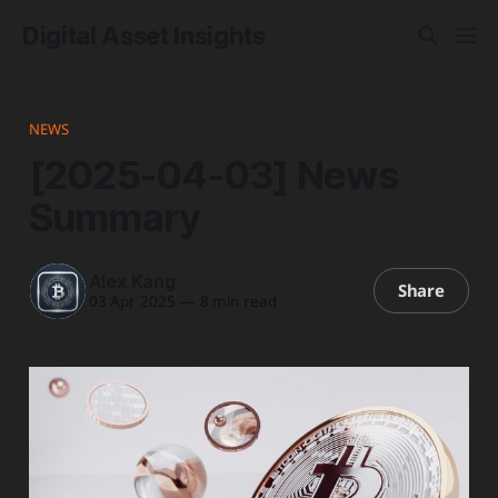
Digital Asset Insights
NEWS
[2025-04-03] News
Summary
Alex Kang
Share
03 Apr 2025
—
8 min read