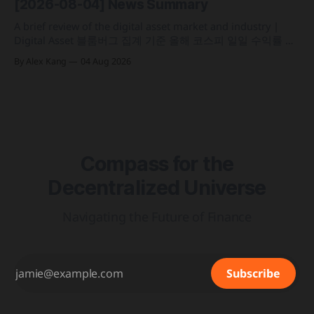
[2026-08-04] News Summary
인프라를 결합해 유동성과 안정성을 갖춘 토큰화 머니마켓 상
품 'BSTBL'과 'BRSRV&
A brief review of the digital asset market and industry |
Digital Asset 블룸버그 집계 기준 올해 코스피 일일 수익률 변
동성이 63%를 기록해 비트코인의 48%보다 약 15%p 높은 수
By Alex Kang
04 Aug 2026
치를 시현 한국 5대 원화마켓의 전월 거래대금이 144억 6,732
만 달러를 기록하며 지난해 12월 이후 7개월 만에 올해 최저치
로 추락
Compass for the
Decentralized Universe
Navigating the Future of Finance
Subscribe