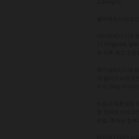
2,646달러
블랙록의 비트코인 
데리빗에서 비트코인
117억달러에 달하
초 이후 최고 수준
체이널리시스에 따르
억 달러가 비트코인
머지 3%는 이더
트럼프 대통령은 두
한 전략적 비트코인
파일. 후자는 정부
테더의 CEO인 파