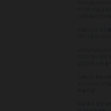
이더리움 재단이 이
이 기반 자금 운용
스테이블코인과 달리
리플이 히든로드를 
OTC 스왑은 대규
사우디 아라비아 국
미디어 게시글에 관
않았으며, 신뢰할
스페인의 최대 은
르는 자사의 디지
획을 언급
유럽 축구 명문 클
팬 5억명중 80%