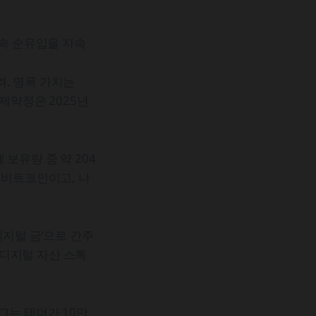
연속 순유입을 지속
. 명목 가치는
제약정은 2025년
보유량 중 약 204
 비트코인이고, 나
디지털 금’으로 간주
 디지털 자산 스톡
그는 테더가 10만