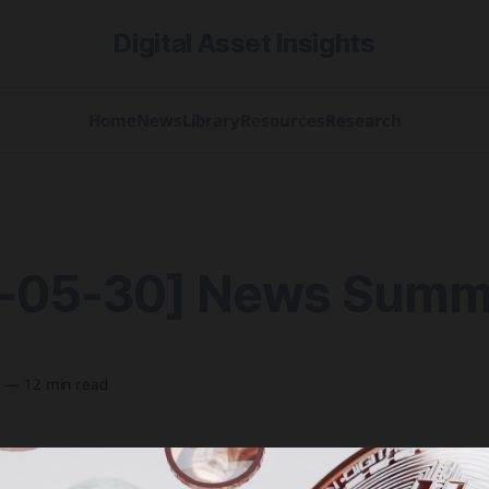
Digital Asset Insights
Home
News
Library
Resources
Research
-05-30] News Summ
5
—
12 min read