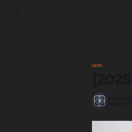
NEWS
[2025
Alex Kang
30 May 202