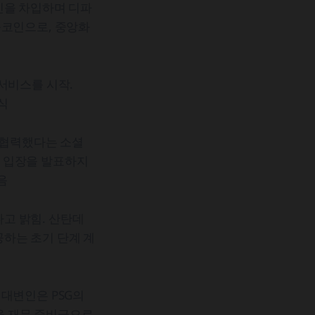
인을 차입하며 디파
블코인으로, 중앙화
서비스를 시작.
식
 협력했다는 소셜
식 입장을 발표하지
음
고 밝힘. 산탄데
하는 초기 단계 계
 대변인은 PSG의
인을 재무 준비금으로