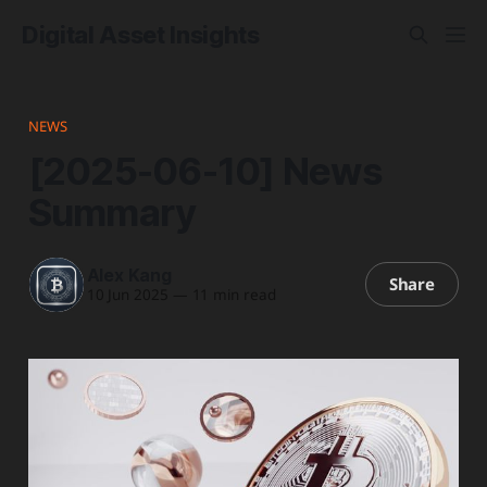
Digital Asset Insights
NEWS
[2025-06-10] News
Summary
Alex Kang
Share
10 Jun 2025
—
11 min read