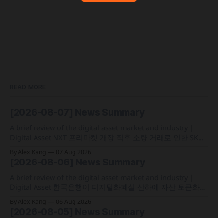
READ MORE
[2026-08-07] News Summary
A brief review of the digital asset market and industry |
Digital Asset NXT 프리마켓 개장 직후 소량 거래로 인한 SK하
이닉스 주가 왜곡 급락과 달리, 하이퍼리퀴드의 토큰화 증권
By Alex Kang
07 Aug 2026
선물 청산액은 23만 1,32달러에 그쳐 영향 미미 크라켄 모회사
[2026-08-06] News Summary
페이워드가 브로드리지와 협력해 토큰화 주식 플랫폼 '엑스스
톡' 보유자에게 주주총회 의결권을 부여하는
A brief review of the digital asset market and industry |
Digital Asset 한국은행이 디지털화폐실 산하에 자산 토큰화
전담 조직인 '자산토큰화반'을 신설하고 국채 등 자산 토큰화
By Alex Kang
06 Aug 2026
실증에 속도 미국 웰스파고가 기업 및 상업 고객을 위한 24시
[2026-08-05] News Summary
간 자금 이체·결제 지원 토큰화 예금 서비스를 올가을 출시 예