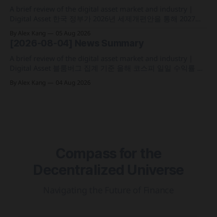
정 삼성전자가 최대
A brief review of the digital asset market and industry |
Digital Asset 한국 정부가 2026년 세제개편안을 통해 2027년
1월 1일부터 연간 250만 원 기본공제 후 22% 세율을 적용하는
By Alex Kang
05 Aug 2026
가상자산 과세 기준 구체화 블랙록이 자사 MMF와 블록체인
[2026-08-04] News Summary
인프라를 결합해 유동성과 안정성을 갖춘 토큰화 머니마켓 상
품 'BSTBL'과 'BRSRV&
A brief review of the digital asset market and industry |
Digital Asset 블룸버그 집계 기준 올해 코스피 일일 수익률 변
동성이 63%를 기록해 비트코인의 48%보다 약 15%p 높은 수
By Alex Kang
04 Aug 2026
치를 시현 한국 5대 원화마켓의 전월 거래대금이 144억 6,732
만 달러를 기록하며 지난해 12월 이후 7개월 만에 올해 최저치
로 추락
Compass for the
Decentralized Universe
Navigating the Future of Finance