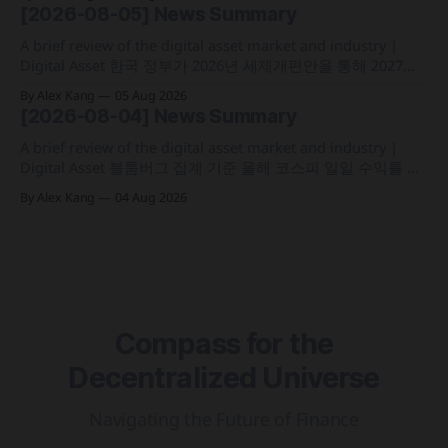
실증에 속도 미국 웰스파고가 기업 및 상업 고객을 위한 24시
[2026-08-05] News Summary
간 자금 이체·결제 지원 토큰화 예금 서비스를 올가을 출시 예
정 삼성전자가 최대
A brief review of the digital asset market and industry |
Digital Asset 한국 정부가 2026년 세제개편안을 통해 2027년
1월 1일부터 연간 250만 원 기본공제 후 22% 세율을 적용하는
By Alex Kang
05 Aug 2026
가상자산 과세 기준 구체화 블랙록이 자사 MMF와 블록체인
[2026-08-04] News Summary
인프라를 결합해 유동성과 안정성을 갖춘 토큰화 머니마켓 상
품 'BSTBL'과 'BRSRV&
A brief review of the digital asset market and industry |
Digital Asset 블룸버그 집계 기준 올해 코스피 일일 수익률 변
동성이 63%를 기록해 비트코인의 48%보다 약 15%p 높은 수
By Alex Kang
04 Aug 2026
치를 시현 한국 5대 원화마켓의 전월 거래대금이 144억 6,732
만 달러를 기록하며 지난해 12월 이후 7개월 만에 올해 최저치
로 추락
Compass for the
Decentralized Universe
Navigating the Future of Finance