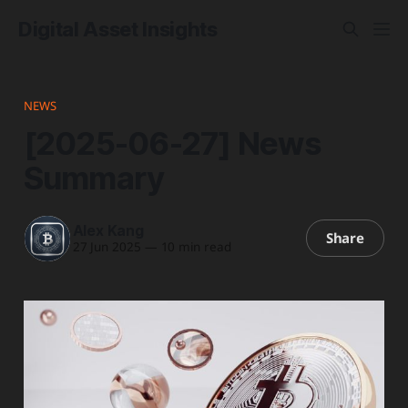
Digital Asset Insights
NEWS
[2025-06-27] News
Summary
Alex Kang
Share
27 Jun 2025
—
10 min read