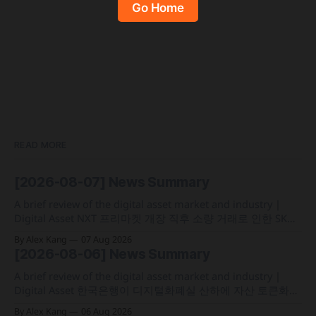
Go Home
READ MORE
[2026-08-07] News Summary
A brief review of the digital asset market and industry |
Digital Asset NXT 프리마켓 개장 직후 소량 거래로 인한 SK하
이닉스 주가 왜곡 급락과 달리, 하이퍼리퀴드의 토큰화 증권
By Alex Kang
07 Aug 2026
선물 청산액은 23만 1,32달러에 그쳐 영향 미미 크라켄 모회사
[2026-08-06] News Summary
페이워드가 브로드리지와 협력해 토큰화 주식 플랫폼 '엑스스
톡' 보유자에게 주주총회 의결권을 부여하는
A brief review of the digital asset market and industry |
Digital Asset 한국은행이 디지털화폐실 산하에 자산 토큰화
전담 조직인 '자산토큰화반'을 신설하고 국채 등 자산 토큰화
By Alex Kang
06 Aug 2026