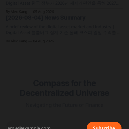
Digital Asset 한국 정부가 2026년 세제개편안을 통해 2027년
1월 1일부터 연간 250만 원 기본공제 후 22% 세율을 적용하는
By Alex Kang
05 Aug 2026
가상자산 과세 기준 구체화 블랙록이 자사 MMF와 블록체인
[2026-08-04] News Summary
인프라를 결합해 유동성과 안정성을 갖춘 토큰화 머니마켓 상
품 'BSTBL'과 'BRSRV&
A brief review of the digital asset market and industry |
Digital Asset 블룸버그 집계 기준 올해 코스피 일일 수익률 변
동성이 63%를 기록해 비트코인의 48%보다 약 15%p 높은 수
By Alex Kang
04 Aug 2026
치를 시현 한국 5대 원화마켓의 전월 거래대금이 144억 6,732
만 달러를 기록하며 지난해 12월 이후 7개월 만에 올해 최저치
로 추락
Compass for the
Decentralized Universe
Navigating the Future of Finance
Subscribe