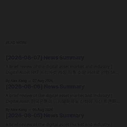
READ MORE
[2026-08-07] News Summary
A brief review of the digital asset market and industry |
Digital Asset NXT 프리마켓 개장 직후 소량 거래로 인한 SK하
이닉스 주가 왜곡 급락과 달리, 하이퍼리퀴드의 토큰화 증권
By Alex Kang
07 Aug 2026
선물 청산액은 23만 1,32달러에 그쳐 영향 미미 크라켄 모회사
[2026-08-06] News Summary
페이워드가 브로드리지와 협력해 토큰화 주식 플랫폼 '엑스스
톡' 보유자에게 주주총회 의결권을 부여하는
A brief review of the digital asset market and industry |
Digital Asset 한국은행이 디지털화폐실 산하에 자산 토큰화
전담 조직인 '자산토큰화반'을 신설하고 국채 등 자산 토큰화
By Alex Kang
06 Aug 2026
실증에 속도 미국 웰스파고가 기업 및 상업 고객을 위한 24시
[2026-08-05] News Summary
간 자금 이체·결제 지원 토큰화 예금 서비스를 올가을 출시 예
정 삼성전자가 최대
A brief review of the digital asset market and industry |