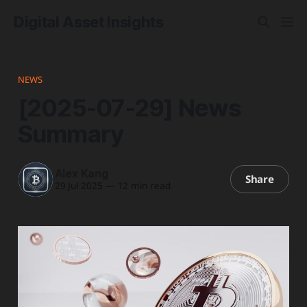
Digital Asset Insights
NEWS
[2025-07-29] News
Summary
Alex Kang
Share
29 Jul 2025
—
12 min read