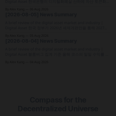
Digital Asset 한국은행이 디지털화폐실 산하에 자산 토큰화
전담 조직인 '자산토큰화반'을 신설하고 국채 등 자산 토큰화
By Alex Kang
06 Aug 2026
실증에 속도 미국 웰스파고가 기업 및 상업 고객을 위한 24시
[2026-08-05] News Summary
간 자금 이체·결제 지원 토큰화 예금 서비스를 올가을 출시 예
정 삼성전자가 최대
A brief review of the digital asset market and industry |
Digital Asset 한국 정부가 2026년 세제개편안을 통해 2027년
1월 1일부터 연간 250만 원 기본공제 후 22% 세율을 적용하는
By Alex Kang
05 Aug 2026
가상자산 과세 기준 구체화 블랙록이 자사 MMF와 블록체인
[2026-08-04] News Summary
인프라를 결합해 유동성과 안정성을 갖춘 토큰화 머니마켓 상
품 'BSTBL'과 'BRSRV&
A brief review of the digital asset market and industry |
Digital Asset 블룸버그 집계 기준 올해 코스피 일일 수익률 변
동성이 63%를 기록해 비트코인의 48%보다 약 15%p 높은 수
By Alex Kang
04 Aug 2026
치를 시현 한국 5대 원화마켓의 전월 거래대금이 144억 6,732
만 달러를 기록하며 지난해 12월 이후 7개월 만에 올해 최저치
로 추락
Compass for the
Decentralized Universe