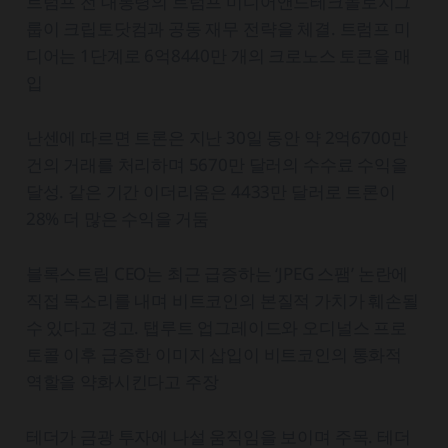
트럼프 전 대통령의 트럼프 미디어앤드테크놀로지그
룹이 크립토닷컴과 공동 재무 전략을 체결. 트럼프 미
디어는 1단계로 6억8440만 개의 크로노스 토큰을 매
입
난센에 따르면 트론은 지난 30일 동안 약 2억6700만
건의 거래를 처리하며 5670만 달러의 수수료 수익을
달성. 같은 기간 이더리움은 4433만 달러로 트론이
28% 더 많은 수익을 거둠
블록스트림 CEO는 최근 급증하는 ‘JPEG 스팸’ 논란에
직접 목소리를 내며 비트코인의 본질적 가치가 훼손될
수 있다고 경고. 탭루트 업그레이드와 오디널스 프로
토콜 이후 급증한 이미지 삽입이 비트코인의 통화적
역할을 약화시킨다고 주장
테더가 금광 투자에 나설 움직임을 보이며 주목. 테더