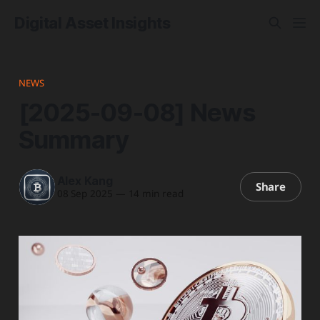
Digital Asset Insights
NEWS
[2025-09-08] News
Summary
Alex Kang
Share
08 Sep 2025
—
14 min read