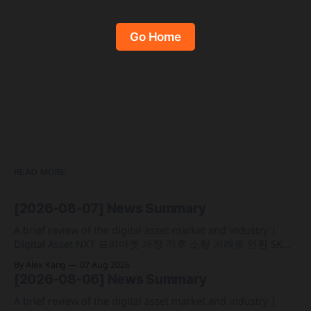
Go Home
READ MORE
[2026-08-07] News Summary
A brief review of the digital asset market and industry |
Digital Asset NXT 프리마켓 개장 직후 소량 거래로 인한 SK하
이닉스 주가 왜곡 급락과 달리, 하이퍼리퀴드의 토큰화 증권
By Alex Kang
07 Aug 2026
선물 청산액은 23만 1,32달러에 그쳐 영향 미미 크라켄 모회사
[2026-08-06] News Summary
페이워드가 브로드리지와 협력해 토큰화 주식 플랫폼 '엑스스
톡' 보유자에게 주주총회 의결권을 부여하는
A brief review of the digital asset market and industry |