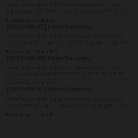
A brief review of the digital asset market and industry |
Digital Asset 미국 상원이 가상자산 시장구조 법안인 '클래리
티법' 본회의 표결 절차에 착수했으나 오는 9월 상원 통과 가능
By Alex Kang
10 Aug 2026
성은 낮다는 관측 제기 프랑스가 역외 탈세를 방지하기 위해
[2026-08-07] News Summary
OECD의 디지털자산 보고체계(CARF)를 도입해 48개국과 거래
및 신원 정보를 자동 교환하는
A brief review of the digital asset market and industry |
Digital Asset NXT 프리마켓 개장 직후 소량 거래로 인한 SK하
이닉스 주가 왜곡 급락과 달리, 하이퍼리퀴드의 토큰화 증권
By Alex Kang
07 Aug 2026
선물 청산액은 23만 1,32달러에 그쳐 영향 미미 크라켄 모회사
[2026-08-06] News Summary
페이워드가 브로드리지와 협력해 토큰화 주식 플랫폼 '엑스스
톡' 보유자에게 주주총회 의결권을 부여하는
A brief review of the digital asset market and industry |
Digital Asset 한국은행이 디지털화폐실 산하에 자산 토큰화
전담 조직인 '자산토큰화반'을 신설하고 국채 등 자산 토큰화
By Alex Kang
06 Aug 2026
실증에 속도 미국 웰스파고가 기업 및 상업 고객을 위한 24시
[2026-08-05] News Summary
간 자금 이체·결제 지원 토큰화 예금 서비스를 올가을 출시 예
정 삼성전자가 최대
A brief review of the digital asset market and industry |
Digital Asset 한국 정부가 2026년 세제개편안을 통해 2027년
1월 1일부터 연간 250만 원 기본공제 후 22% 세율을 적용하는
By Alex Kang
05 Aug 2026
가상자산 과세 기준 구체화 블랙록이 자사 MMF와 블록체인
인프라를 결합해 유동성과 안정성을 갖춘 토큰화 머니마켓 상
품 'BSTBL'과 'BRSRV&