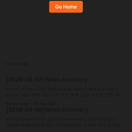
Go Home
READ MORE
[2026-08-07] News Summary
A brief review of the digital asset market and industry |
Digital Asset NXT 프리마켓 개장 직후 소량 거래로 인한 SK하
이닉스 주가 왜곡 급락과 달리, 하이퍼리퀴드의 토큰화 증권
By Alex Kang
07 Aug 2026
선물 청산액은 23만 1,32달러에 그쳐 영향 미미 크라켄 모회사
[2026-08-06] News Summary
페이워드가 브로드리지와 협력해 토큰화 주식 플랫폼 '엑스스
톡' 보유자에게 주주총회 의결권을 부여하는
A brief review of the digital asset market and industry |
Digital Asset 한국은행이 디지털화폐실 산하에 자산 토큰화
전담 조직인 '자산토큰화반'을 신설하고 국채 등 자산 토큰화