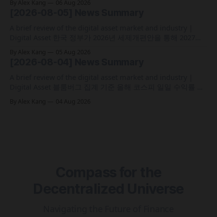
By Alex Kang
06 Aug 2026
실증에 속도 미국 웰스파고가 기업 및 상업 고객을 위한 24시
[2026-08-05] News Summary
간 자금 이체·결제 지원 토큰화 예금 서비스를 올가을 출시 예
정 삼성전자가 최대
A brief review of the digital asset market and industry |
Digital Asset 한국 정부가 2026년 세제개편안을 통해 2027년
1월 1일부터 연간 250만 원 기본공제 후 22% 세율을 적용하는
By Alex Kang
05 Aug 2026
가상자산 과세 기준 구체화 블랙록이 자사 MMF와 블록체인
[2026-08-04] News Summary
인프라를 결합해 유동성과 안정성을 갖춘 토큰화 머니마켓 상
품 'BSTBL'과 'BRSRV&
A brief review of the digital asset market and industry |
Digital Asset 블룸버그 집계 기준 올해 코스피 일일 수익률 변
동성이 63%를 기록해 비트코인의 48%보다 약 15%p 높은 수
By Alex Kang
04 Aug 2026
치를 시현 한국 5대 원화마켓의 전월 거래대금이 144억 6,732
만 달러를 기록하며 지난해 12월 이후 7개월 만에 올해 최저치
로 추락
Compass for the
Decentralized Universe
Navigating the Future of Finance