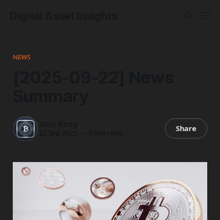
Digital Asset Insights
NEWS
[2025-09-22] News
Summary
Alex Kang
Share
22 Sep 2025
—
9 min read