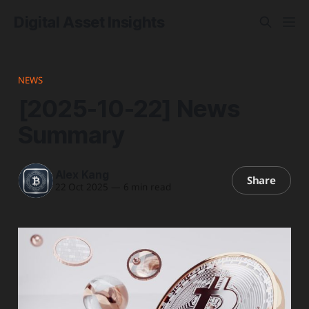
Digital Asset Insights
NEWS
[2025-10-22] News
Summary
Alex Kang
Share
22 Oct 2025
—
6 min read