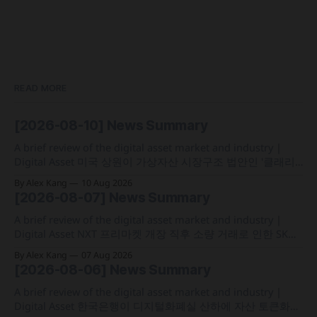
READ MORE
[2026-08-10] News Summary
A brief review of the digital asset market and industry |
Digital Asset 미국 상원이 가상자산 시장구조 법안인 '클래리
티법' 본회의 표결 절차에 착수했으나 오는 9월 상원 통과 가능
By Alex Kang
10 Aug 2026
성은 낮다는 관측 제기 프랑스가 역외 탈세를 방지하기 위해
[2026-08-07] News Summary
OECD의 디지털자산 보고체계(CARF)를 도입해 48개국과 거래
및 신원 정보를 자동 교환하는
A brief review of the digital asset market and industry |
Digital Asset NXT 프리마켓 개장 직후 소량 거래로 인한 SK하
이닉스 주가 왜곡 급락과 달리, 하이퍼리퀴드의 토큰화 증권
By Alex Kang
07 Aug 2026
선물 청산액은 23만 1,32달러에 그쳐 영향 미미 크라켄 모회사
[2026-08-06] News Summary
페이워드가 브로드리지와 협력해 토큰화 주식 플랫폼 '엑스스
톡' 보유자에게 주주총회 의결권을 부여하는
A brief review of the digital asset market and industry |
Digital Asset 한국은행이 디지털화폐실 산하에 자산 토큰화