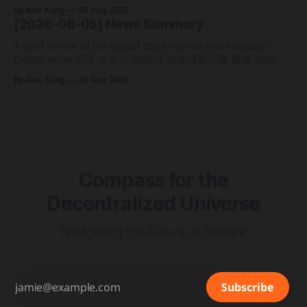
전담 조직인 '자산토큰화반'을 신설하고 국채 등 자산 토큰화
By Alex Kang
06 Aug 2026
실증에 속도 미국 웰스파고가 기업 및 상업 고객을 위한 24시
[2026-08-05] News Summary
간 자금 이체·결제 지원 토큰화 예금 서비스를 올가을 출시 예
정 삼성전자가 최대
A brief review of the digital asset market and industry |
Digital Asset 한국 정부가 2026년 세제개편안을 통해 2027년
1월 1일부터 연간 250만 원 기본공제 후 22% 세율을 적용하는
By Alex Kang
05 Aug 2026
가상자산 과세 기준 구체화 블랙록이 자사 MMF와 블록체인
인프라를 결합해 유동성과 안정성을 갖춘 토큰화 머니마켓 상
품 'BSTBL'과 'BRSRV&
Compass for the
Decentralized Universe
Navigating the Future of Finance
Subscribe