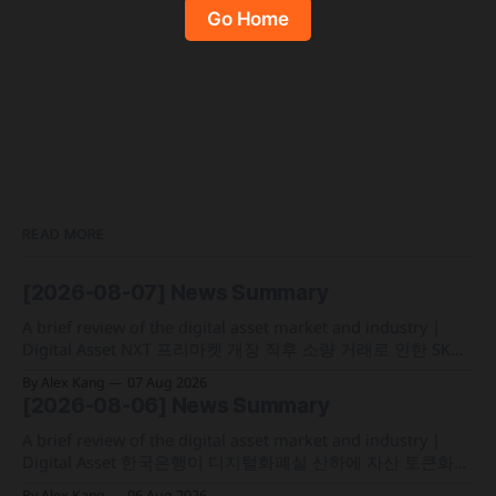
Go Home
READ MORE
[2026-08-07] News Summary
A brief review of the digital asset market and industry |
Digital Asset NXT 프리마켓 개장 직후 소량 거래로 인한 SK하
이닉스 주가 왜곡 급락과 달리, 하이퍼리퀴드의 토큰화 증권
By Alex Kang
07 Aug 2026
선물 청산액은 23만 1,32달러에 그쳐 영향 미미 크라켄 모회사
[2026-08-06] News Summary
페이워드가 브로드리지와 협력해 토큰화 주식 플랫폼 '엑스스
톡' 보유자에게 주주총회 의결권을 부여하는
A brief review of the digital asset market and industry |
Digital Asset 한국은행이 디지털화폐실 산하에 자산 토큰화
전담 조직인 '자산토큰화반'을 신설하고 국채 등 자산 토큰화
By Alex Kang
06 Aug 2026