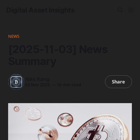
Digital Asset Insights
NEWS
[2025-11-03] News
Summary
Alex Kang
Share
03 Nov 2025
—
16 min read