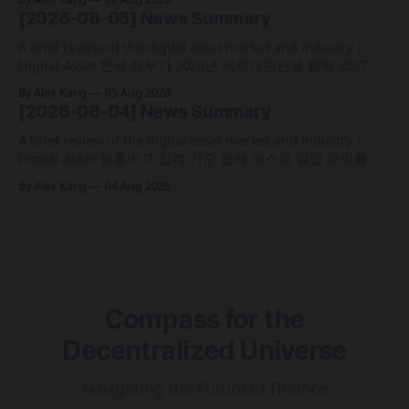
실증에 속도 미국 웰스파고가 기업 및 상업 고객을 위한 24시
[2026-08-05] News Summary
간 자금 이체·결제 지원 토큰화 예금 서비스를 올가을 출시 예
정 삼성전자가 최대
A brief review of the digital asset market and industry |
Digital Asset 한국 정부가 2026년 세제개편안을 통해 2027년
1월 1일부터 연간 250만 원 기본공제 후 22% 세율을 적용하는
By Alex Kang
05 Aug 2026
가상자산 과세 기준 구체화 블랙록이 자사 MMF와 블록체인
[2026-08-04] News Summary
인프라를 결합해 유동성과 안정성을 갖춘 토큰화 머니마켓 상
품 'BSTBL'과 'BRSRV&
A brief review of the digital asset market and industry |
Digital Asset 블룸버그 집계 기준 올해 코스피 일일 수익률 변
동성이 63%를 기록해 비트코인의 48%보다 약 15%p 높은 수
By Alex Kang
04 Aug 2026
치를 시현 한국 5대 원화마켓의 전월 거래대금이 144억 6,732
만 달러를 기록하며 지난해 12월 이후 7개월 만에 올해 최저치
로 추락
Compass for the
Decentralized Universe
Navigating the Future of Finance