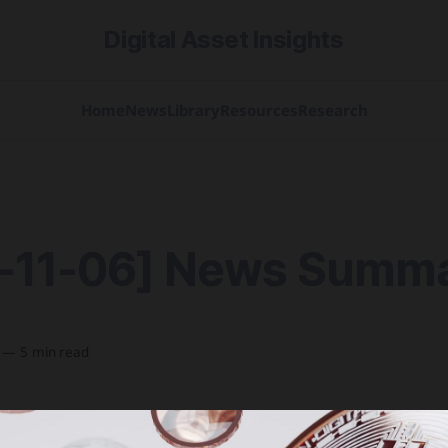
Digital Asset Insights
Home
News
Library
Resources
Research
-11-06] News Summ
—
5 min read