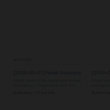
READ MORE
[2026-08-07] News Summary
[2026-
A brief review of the digital asset market
A brief rev
and industry | Digital Asset NXT 프리마
and industry | Digital Asset
켓 개장 직후 소량 거래로 인한 SK하이닉
디지털화폐
By Alex Kang
07 Aug 2026
By Alex Kan
스 주가 왜곡 급락과 달리, 하이퍼리퀴드
직인 '자산
의 토큰화 증권 선물 청산액은 23만 1,32
자산 토큰화 실증
달러에 그쳐 영향 미미 크라켄 모회사 페
기업 및 상
이워드가 브로드리지와 협력해 토큰화 주
체·결제 지