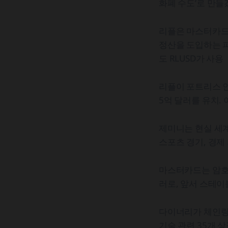
화폐 수도’로 만들
리플은 마스터카드,
정산을 도입하는 파
도 RLUSD가 사용
리플이 포트리스 
5억 달러를 유치.
제미니는 현실 세계
스포츠 경기, 경제
마스터카드는 암호화
러로, 앞서 스테이
다이너리가 체인링
기술 관련 35개 