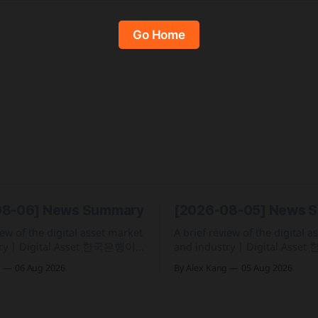
Go Home
08-06] News Summary
[2026-08-05] News 
iew of the digital asset market
A brief review of the digital 
 한국은행이
and industry | Digital Asset 한국 정부가
실 산하에 자산 토큰화 전담 조
2026년 세제개편안을 통해 202
g
06 Aug 2026
By Alex Kang
05 Aug 2026
토큰화반'을 신설하고 국채 등
일부터 연간 250만 원 기본공제 
에 속도 미국 웰스파고가
율을 적용하는 가상자산 과세 
업 고객을 위한 24시간 자금 이
블랙록이 자사 MMF와 블록체
원 토큰화 예금 서비스를 올가
결합해 유동성과 안정성을 갖춘