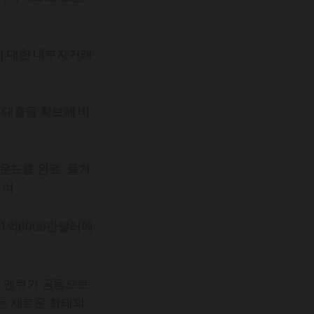
에 대한 내부자거래
 대출을 확보해 비
운드를 완료. 풀거
참여
31억6000만달러에
업 앤큐가 공동으로
라는 새로운 형태의