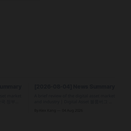
Summary
[2026-08-04] News Summary
asset market
A brief review of the digital asset market
and industry | Digital Asset 블룸버그 집
7년 1월 1
계 기준 올해 코스피 일일 수익률 변동성
By Alex Kang
04 Aug 2026
후 22% 세
이 63%를 기록해 비트코인의 48%보다 약
기준 구체화
15%p 높은 수치를 시현 한국 5대 원화마
인 인프라를
켓의 전월 거래대금이 144억 6,732만 달러
 토큰화 머
를 기록하며 지난해 12월 이후 7개월 만에