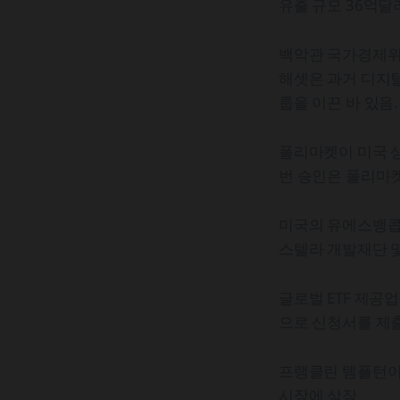
유출 규모 36억달
백악관 국가경제위원
해셋은 과거 디지털
룹을 이끈 바 있음
폴리마켓이 미국 
번 승인은 폴리마
미국의 유에스뱅콥
스텔라 개발재단 및
글로벌 ETF 제공
으로 신청서를 제출
프랭클린 템플턴이 X
시장에 상장