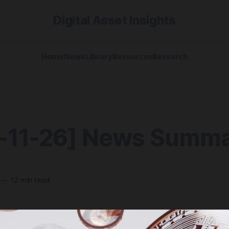
Digital Asset Insights
Home
News
Library
Resources
Research
-11-26] News Summ
—
12 min read