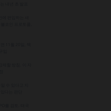
는 내년 초 발표
안에 편입하는 새
이블코인 프로토콜,
11월 20일, 텍
 구입
제할 방침. 이 자
예정
일 수 있다고 지
 있다는 판단
PO를 검토. 태국