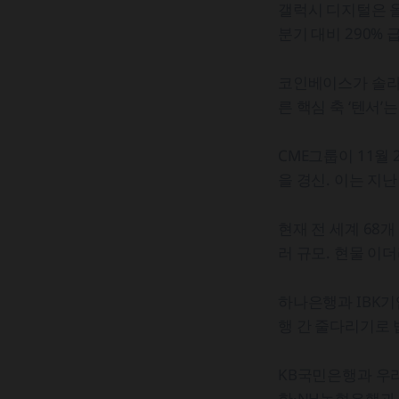
갤럭시 디지털은 올해
분기 대비 290% 
코인베이스가 솔라나
른 핵심 축 ‘텐서
CME그룹이 11월
을 경신. 이는 지
현재 전 세계 68개
러 규모. 현물 이더
하나은행과 IBK
행 간 줄다리기로
KB국민은행과 우리
한·NH농협은행과