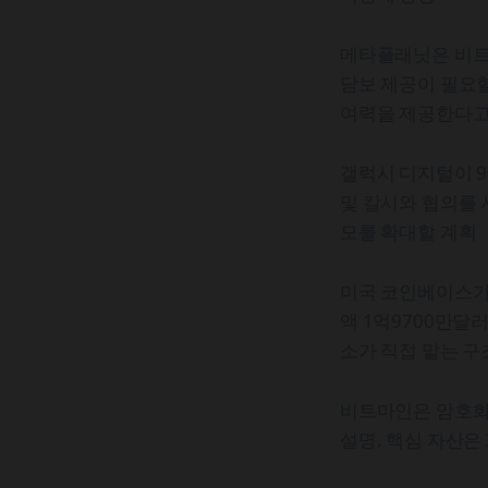
메타플래닛은 비트코
담보 제공이 필요할
여력을 제공한다고
갤럭시 디지털이 9
및 칼시와 협의를 
모를 확대할 계획
미국 코인베이스가 
액 1억9700만달
소가 직접 맡는 구
비트마인은 암호화폐
설명. 핵심 자산은 3