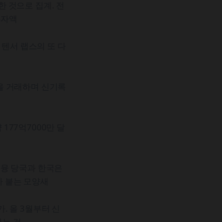
한 것으로 집계. 전
투자액
 텐서 랩스의 또 다
약을 거래하며 신기록
177억7000만 달
금융 당국과 한국은
가 붙는 모양새
. 올 3월부터 신
하는 것