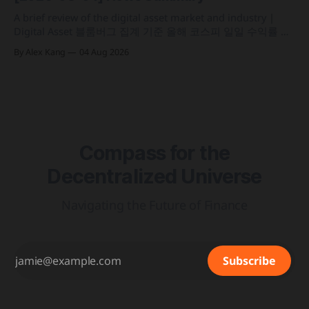
인프라를 결합해 유동성과 안정성을 갖춘 토큰화 머니마켓 상
품 'BSTBL'과 'BRSRV&
A brief review of the digital asset market and industry |
Digital Asset 블룸버그 집계 기준 올해 코스피 일일 수익률 변
동성이 63%를 기록해 비트코인의 48%보다 약 15%p 높은 수
By Alex Kang
04 Aug 2026
치를 시현 한국 5대 원화마켓의 전월 거래대금이 144억 6,732
만 달러를 기록하며 지난해 12월 이후 7개월 만에 올해 최저치
로 추락
Compass for the
Decentralized Universe
Navigating the Future of Finance
Subscribe