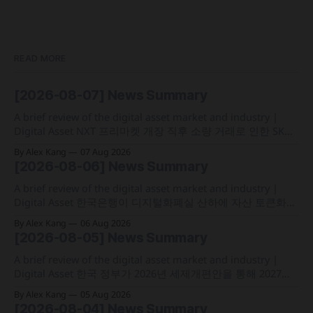
READ MORE
[2026-08-07] News Summary
A brief review of the digital asset market and industry |
Digital Asset NXT 프리마켓 개장 직후 소량 거래로 인한 SK하
이닉스 주가 왜곡 급락과 달리, 하이퍼리퀴드의 토큰화 증권
By Alex Kang
07 Aug 2026
선물 청산액은 23만 1,32달러에 그쳐 영향 미미 크라켄 모회사
[2026-08-06] News Summary
페이워드가 브로드리지와 협력해 토큰화 주식 플랫폼 '엑스스
톡' 보유자에게 주주총회 의결권을 부여하는
A brief review of the digital asset market and industry |
Digital Asset 한국은행이 디지털화폐실 산하에 자산 토큰화
전담 조직인 '자산토큰화반'을 신설하고 국채 등 자산 토큰화
By Alex Kang
06 Aug 2026
실증에 속도 미국 웰스파고가 기업 및 상업 고객을 위한 24시
[2026-08-05] News Summary
간 자금 이체·결제 지원 토큰화 예금 서비스를 올가을 출시 예
정 삼성전자가 최대
A brief review of the digital asset market and industry |
Digital Asset 한국 정부가 2026년 세제개편안을 통해 2027년
1월 1일부터 연간 250만 원 기본공제 후 22% 세율을 적용하는
By Alex Kang
05 Aug 2026
가상자산 과세 기준 구체화 블랙록이 자사 MMF와 블록체인
[2026-08-04] News Summary