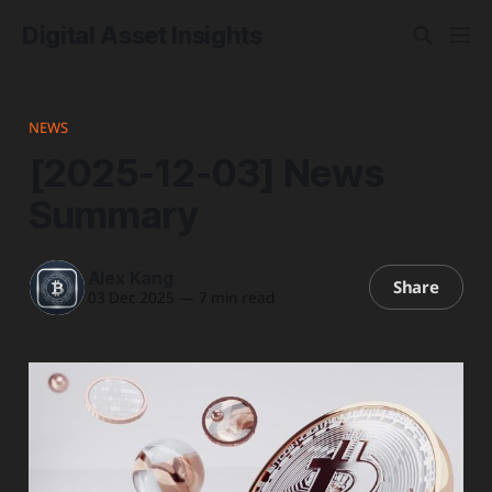
Digital Asset Insights
NEWS
[2025-12-03] News
Summary
Alex Kang
Share
03 Dec 2025
—
7 min read