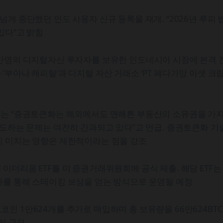
넘게 중단했던 인도 사용자 신규 등록을 재개. “2026년 루피
있다”고 밝힘
0만명의 디지털자산 투자자를 보유한 인도네시아 시장에 본격 
‘부아나 캐피탈’과 디지털 자산 거래소 ‘PT 페다가앙 아셋 크립
O는 “증권토큰화는 해외에서도 맨해튼 부동산의 소유권을 가지
매도하는 문제는 여전히 간과되고 있다”고 언급. 증권토큰화 기
데 미치는 영향은 제한적이라는 점을 강조
이더리움 ETF를 미 증권거래위원회에 공식 제출. 해당 ETF
자를 통해 스테이킹 보상을 얻는 방식으로 운영될 예정
인 1만624개를 추가로 매입하며 총 보유량을 66만624BTC
달러 규모