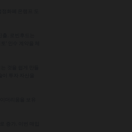
 법정화폐 온램프 도
진출. 로빈후드는
토’ 인수 계약을 체
는 것을 쉽게 만들
술이 투자 자산을
는 이더리움을 보유
로 증가. 이번 매입