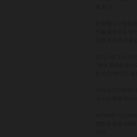
로 평가
아르헨티나 중앙은
제를 철회하는 방안
위한 목적에서 도
파키스탄 가상자산
“현재 중앙은행 디
인 수단”이라고 설
바이낸스가 아부다비
낸스는 금융서비스규
바이비트가 스테이블
전반에 걸쳐 USD
개선