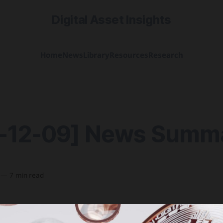
Digital Asset Insights
Home
News
Library
Resources
Research
-12-09] News Summ
—
7 min read