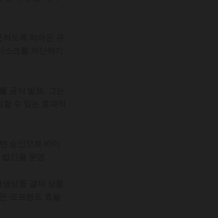
못하도록 막아온 규
련 리스크를 차단하기
 공식 발표. 그는
화할 수 있는 효과적
이번 승인으로 바이
 법인을 운영
파생상품·결제 상품
 온·오프램프 효율