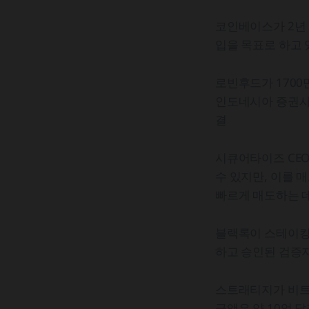
코인베이스가 2년 
입을 목표로 하고 
로빈후드가 170
인도네시아 증권사 
결
시큐어타이즈 CE
수 있지만, 이를 
빠르게 매도하는 
블랙록이 스테이킹 
하고 승인된 검증
스트래티지가 비트코
금액은 약 10억 