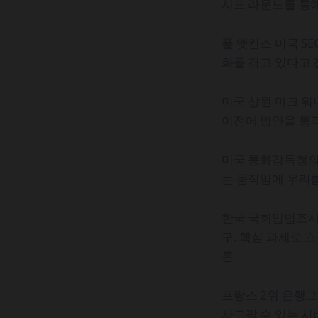
시드 라운드를 통
폴 앳킨스 미국 S
화를 겪고 있다고 
미국 상원 마크 워
이전에 법안을 통
미국 통화감독청의
는 움직임에 우려를
한국 국회입법조사
구. 핵심 과제로 
론
프랑스 2위 은행그
사고팔 수 있는 서