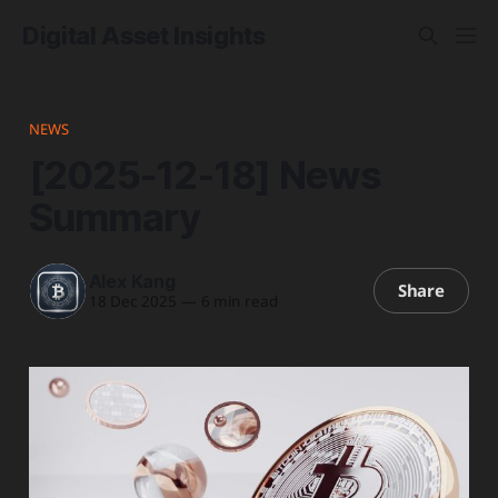
Digital Asset Insights
NEWS
[2025-12-18] News
Summary
Alex Kang
Share
18 Dec 2025
—
6 min read