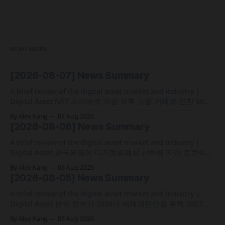
READ MORE
[2026-08-07] News Summary
A brief review of the digital asset market and industry |
Digital Asset NXT 프리마켓 개장 직후 소량 거래로 인한 SK하
이닉스 주가 왜곡 급락과 달리, 하이퍼리퀴드의 토큰화 증권
By Alex Kang
07 Aug 2026
선물 청산액은 23만 1,32달러에 그쳐 영향 미미 크라켄 모회사
[2026-08-06] News Summary
페이워드가 브로드리지와 협력해 토큰화 주식 플랫폼 '엑스스
톡' 보유자에게 주주총회 의결권을 부여하는
A brief review of the digital asset market and industry |
Digital Asset 한국은행이 디지털화폐실 산하에 자산 토큰화
전담 조직인 '자산토큰화반'을 신설하고 국채 등 자산 토큰화
By Alex Kang
06 Aug 2026
실증에 속도 미국 웰스파고가 기업 및 상업 고객을 위한 24시
[2026-08-05] News Summary
간 자금 이체·결제 지원 토큰화 예금 서비스를 올가을 출시 예
정 삼성전자가 최대
A brief review of the digital asset market and industry |
Digital Asset 한국 정부가 2026년 세제개편안을 통해 2027년
1월 1일부터 연간 250만 원 기본공제 후 22% 세율을 적용하는
By Alex Kang
05 Aug 2026
가상자산 과세 기준 구체화 블랙록이 자사 MMF와 블록체인