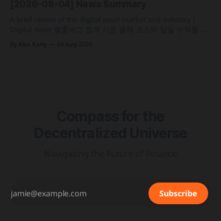
[2026-08-04] News Summary
인프라를 결합해 유동성과 안정성을 갖춘 토큰화 머니마켓 상
품 'BSTBL'과 'BRSRV&
A brief review of the digital asset market and industry |
Digital Asset 블룸버그 집계 기준 올해 코스피 일일 수익률 변
동성이 63%를 기록해 비트코인의 48%보다 약 15%p 높은 수
By Alex Kang
04 Aug 2026
치를 시현 한국 5대 원화마켓의 전월 거래대금이 144억 6,732
만 달러를 기록하며 지난해 12월 이후 7개월 만에 올해 최저치
로 추락
Compass for the
Decentralized Universe
Navigating the Future of Finance
Subscribe