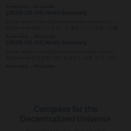
1월 1일부터 연간 250만 원 기본공제 후 22% 세율을 적용하는
By Alex Kang
05 Aug 2026
가상자산 과세 기준 구체화 블랙록이 자사 MMF와 블록체인
[2026-08-04] News Summary
인프라를 결합해 유동성과 안정성을 갖춘 토큰화 머니마켓 상
품 'BSTBL'과 'BRSRV&
A brief review of the digital asset market and industry |
Digital Asset 블룸버그 집계 기준 올해 코스피 일일 수익률 변
동성이 63%를 기록해 비트코인의 48%보다 약 15%p 높은 수
By Alex Kang
04 Aug 2026
치를 시현 한국 5대 원화마켓의 전월 거래대금이 144억 6,732
[2026-08-03] News Summary
만 달러를 기록하며 지난해 12월 이후 7개월 만에 올해 최저치
로 추락
A brief review of the digital asset market and industry |
Digital Asset 한국은행이 BIS 및 프랑스, 일본, 영국, 스위스 중
앙은행과 함께 '프로젝트 아고라' 실거래 테스트를 마치고 국
By Alex Kang
03 Aug 2026
가 간 결제 시간을 평균 1분 20초대로 축소 테더가 미 국채 이
자수익 기반 2분기 영업이익 15억 달러 달성 및 41억 1,000만
Compass for the
Decentralized Universe