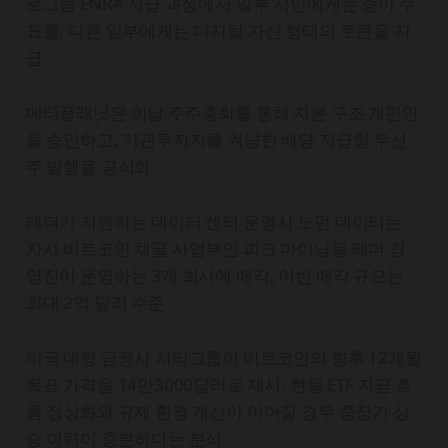
로그램 ENRA 지급 과정에서 일부 시민에게는 종이 수
표를, 다른 일부에게는 디지털 자산 형태의 토큰을 지
급
메타플래닛은 이날 주주총회를 통해 자본 구조 개편안
을 승인하고, 기관투자자를 겨냥한 배당 지급형 우선
주 발행을 공식화
테더가 지원하는 데이터 센터 운영사 노던 데이터는
자사 비트코인 채굴 사업부인 피크 마이닝을 테더 경
영진이 운영하는 3개 회사에 매각. 이번 매각 규모는
최대 2억 달러 수준
미국 대형 금융사 시티그룹이 비트코인의 향후 12개월
목표 가격을 14만3000달러로 제시. 현물 ETF 자금 흐
름 정상화와 규제 환경 개선이 이어질 경우 중장기 상
승 여력이 충분하다는 분석