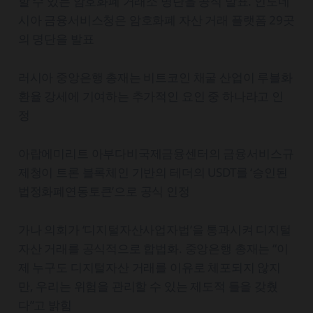
할 수 있는 암호화폐 거래소 명단을 공식 발표. 인도네
시아 금융서비스청은 암호화폐 자산 거래 플랫폼 29곳
의 명단을 발표
러시아 중앙은행 총재는 비트코인 채굴 산업이 루블화
환율 강세에 기여하는 추가적인 요인 중 하나라고 인
정
아랍에미리트 아부다비국제금융센터의 금융서비스규
제청이 트론 블록체인 기반의 테더의 USDT를 ‘승인된
법정화폐연동토큰’으로 공식 인정
가나 의회가 ‘디지털자산사업자법’을 통과시켜 디지털
자산 거래를 공식적으로 합법화. 중앙은행 총재는 “이
제 누구도 디지털자산 거래를 이유로 체포되지 않지
만, 우리는 위험을 관리할 수 있는 제도적 틀을 갖췄
다”고 밝힘