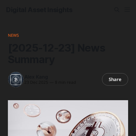
Digital Asset Insights
NEWS
[2025-12-23] News
Summary
Alex Kang
Share
23 Dec 2025
—
8 min read