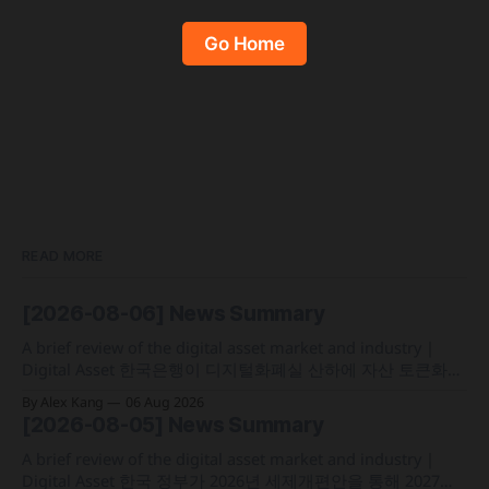
Go Home
READ MORE
[2026-08-06] News Summary
A brief review of the digital asset market and industry |
Digital Asset 한국은행이 디지털화폐실 산하에 자산 토큰화
전담 조직인 '자산토큰화반'을 신설하고 국채 등 자산 토큰화
By Alex Kang
06 Aug 2026
실증에 속도 미국 웰스파고가 기업 및 상업 고객을 위한 24시
[2026-08-05] News Summary
간 자금 이체·결제 지원 토큰화 예금 서비스를 올가을 출시 예
정 삼성전자가 최대
A brief review of the digital asset market and industry |
Digital Asset 한국 정부가 2026년 세제개편안을 통해 2027년