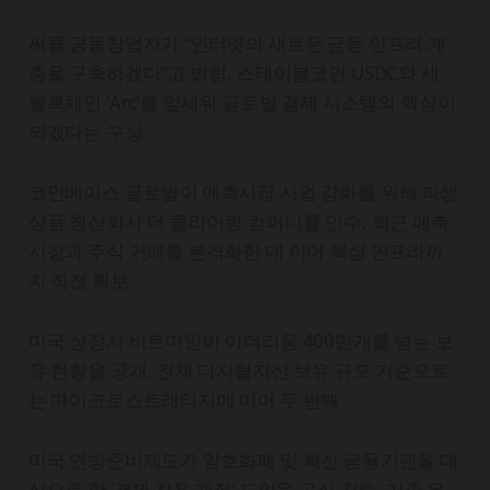
써클 공동창업자가 “인터넷의 새로운 금융 인프라 계
층을 구축하겠다”고 밝힘. 스테이블코인 USDC와 새
블록체인 ‘Arc’를 앞세워 글로벌 결제 시스템의 핵심이
되겠다는 구상
코인베이스 글로벌이 예측시장 사업 강화를 위해 파생
상품 청산회사 더 클리어링 컴퍼니를 인수. 최근 예측
시장과 주식 거래를 본격화한 데 이어 핵심 인프라까
지 직접 확보
미국 상장사 비트마인이 이더리움 400만개를 넘는 보
유 현황을 공개. 전체 디지털자산 보유 규모 기준으로
는 마이크로스트래티지에 이어 두 번째
미국 연방준비제도가 암호화폐 및 혁신 금융기관을 대
상으로 한 ‘결제 전용 계좌’ 도입을 공식 검토. 기존 은