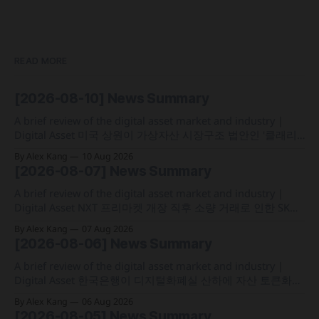
READ MORE
[2026-08-10] News Summary
A brief review of the digital asset market and industry |
Digital Asset 미국 상원이 가상자산 시장구조 법안인 '클래리
티법' 본회의 표결 절차에 착수했으나 오는 9월 상원 통과 가능
By Alex Kang
10 Aug 2026
성은 낮다는 관측 제기 프랑스가 역외 탈세를 방지하기 위해
[2026-08-07] News Summary
OECD의 디지털자산 보고체계(CARF)를 도입해 48개국과 거래
및 신원 정보를 자동 교환하는
A brief review of the digital asset market and industry |
Digital Asset NXT 프리마켓 개장 직후 소량 거래로 인한 SK하
이닉스 주가 왜곡 급락과 달리, 하이퍼리퀴드의 토큰화 증권
By Alex Kang
07 Aug 2026
선물 청산액은 23만 1,32달러에 그쳐 영향 미미 크라켄 모회사
[2026-08-06] News Summary
페이워드가 브로드리지와 협력해 토큰화 주식 플랫폼 '엑스스
톡' 보유자에게 주주총회 의결권을 부여하는
A brief review of the digital asset market and industry |
Digital Asset 한국은행이 디지털화폐실 산하에 자산 토큰화
전담 조직인 '자산토큰화반'을 신설하고 국채 등 자산 토큰화
By Alex Kang
06 Aug 2026
실증에 속도 미국 웰스파고가 기업 및 상업 고객을 위한 24시
[2026-08-05] News Summary