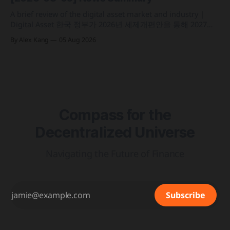
간 자금 이체·결제 지원 토큰화 예금 서비스를 올가을 출시 예
정 삼성전자가 최대
A brief review of the digital asset market and industry |
Digital Asset 한국 정부가 2026년 세제개편안을 통해 2027년
1월 1일부터 연간 250만 원 기본공제 후 22% 세율을 적용하는
By Alex Kang
05 Aug 2026
가상자산 과세 기준 구체화 블랙록이 자사 MMF와 블록체인
인프라를 결합해 유동성과 안정성을 갖춘 토큰화 머니마켓 상
품 'BSTBL'과 'BRSRV&
Compass for the
Decentralized Universe
Navigating the Future of Finance
Subscribe