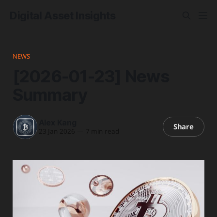
Digital Asset Insights
NEWS
[2026-01-23] News
Summary
Alex Kang
Share
23 Jan 2026
—
7 min read