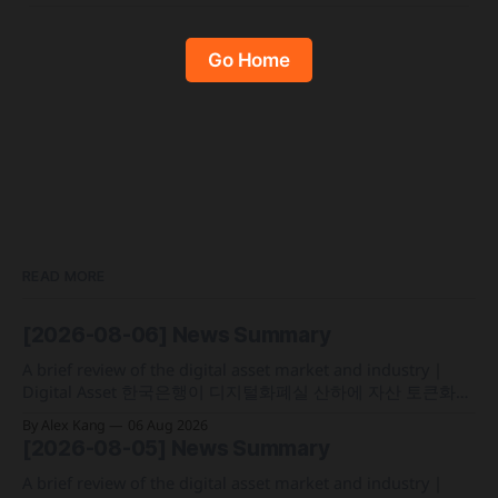
Go Home
READ MORE
[2026-08-06] News Summary
A brief review of the digital asset market and industry |
Digital Asset 한국은행이 디지털화폐실 산하에 자산 토큰화
전담 조직인 '자산토큰화반'을 신설하고 국채 등 자산 토큰화
By Alex Kang
06 Aug 2026
실증에 속도 미국 웰스파고가 기업 및 상업 고객을 위한 24시
[2026-08-05] News Summary
간 자금 이체·결제 지원 토큰화 예금 서비스를 올가을 출시 예
정 삼성전자가 최대
A brief review of the digital asset market and industry |