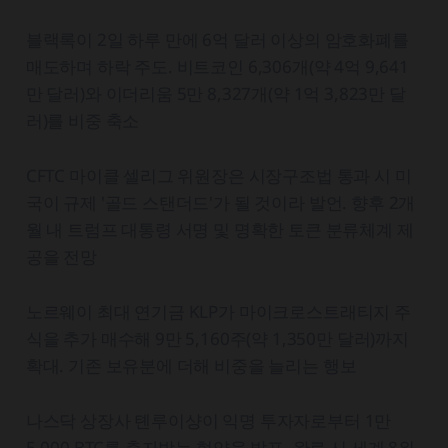
블랙록이 2일 하루 만에 6억 달러 이상의 암호화폐를
매도하며 하락 주도. 비트코인 6,306개(약 4억 9,641
만 달러)와 이더리움 5만 8,327개(약 1억 3,823만 달
러)를 비중 축소
CFTC 마이클 셀리그 위원장은 시장구조법 통과 시 미
국이 규제 '골드 스탠더드'가 될 것이라 발언. 향후 2개
월 내 트럼프 대통령 서명 및 명확한 토큰 분류체계 제
공을 전망
노르웨이 최대 연기금 KLP가 마이크로스트래티지 주
식을 추가 매수해 9만 5,160주(약 1,350만 달러)까지
확대. 기존 보유분에 더해 비중을 늘리는 행보
나스닥 상장사 톈루이샹이 익명 투자자로부터 1만
5,000 BTC를 출자받는 협약을 발표. 완료 시 세계 8위