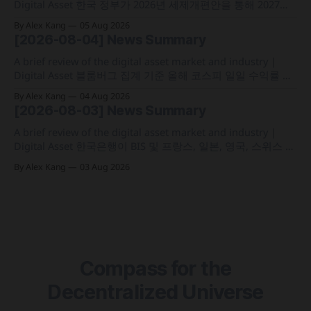
Digital Asset 한국 정부가 2026년 세제개편안을 통해 2027년
1월 1일부터 연간 250만 원 기본공제 후 22% 세율을 적용하는
By Alex Kang
05 Aug 2026
가상자산 과세 기준 구체화 블랙록이 자사 MMF와 블록체인
[2026-08-04] News Summary
인프라를 결합해 유동성과 안정성을 갖춘 토큰화 머니마켓 상
품 'BSTBL'과 'BRSRV&
A brief review of the digital asset market and industry |
Digital Asset 블룸버그 집계 기준 올해 코스피 일일 수익률 변
동성이 63%를 기록해 비트코인의 48%보다 약 15%p 높은 수
By Alex Kang
04 Aug 2026
치를 시현 한국 5대 원화마켓의 전월 거래대금이 144억 6,732
[2026-08-03] News Summary
만 달러를 기록하며 지난해 12월 이후 7개월 만에 올해 최저치
로 추락
A brief review of the digital asset market and industry |
Digital Asset 한국은행이 BIS 및 프랑스, 일본, 영국, 스위스 중
앙은행과 함께 '프로젝트 아고라' 실거래 테스트를 마치고 국
By Alex Kang
03 Aug 2026
가 간 결제 시간을 평균 1분 20초대로 축소 테더가 미 국채 이
자수익 기반 2분기 영업이익 15억 달러 달성 및 41억 1,000만
Compass for the
Decentralized Universe