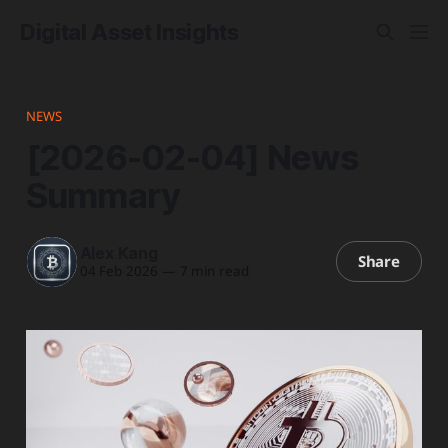
Digital Asset Insights
NEWS
[2026-02-04] News
Summary
Alex Kang
Share
04 Feb 2026
—
7 min read