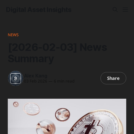
Digital Asset Insights
NEWS
[2026-02-03] News
Summary
Alex Kang
Share
03 Feb 2026
—
6 min read