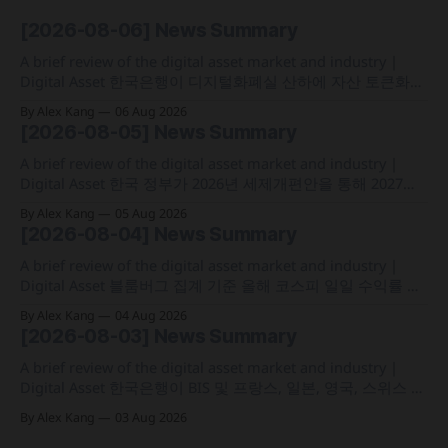
[2026-08-06] News Summary
A brief review of the digital asset market and industry |
Digital Asset 한국은행이 디지털화폐실 산하에 자산 토큰화
전담 조직인 '자산토큰화반'을 신설하고 국채 등 자산 토큰화
By Alex Kang
06 Aug 2026
실증에 속도 미국 웰스파고가 기업 및 상업 고객을 위한 24시
[2026-08-05] News Summary
간 자금 이체·결제 지원 토큰화 예금 서비스를 올가을 출시 예
정 삼성전자가 최대
A brief review of the digital asset market and industry |
Digital Asset 한국 정부가 2026년 세제개편안을 통해 2027년
1월 1일부터 연간 250만 원 기본공제 후 22% 세율을 적용하는
By Alex Kang
05 Aug 2026
가상자산 과세 기준 구체화 블랙록이 자사 MMF와 블록체인
[2026-08-04] News Summary
인프라를 결합해 유동성과 안정성을 갖춘 토큰화 머니마켓 상
품 'BSTBL'과 'BRSRV&
A brief review of the digital asset market and industry |
Digital Asset 블룸버그 집계 기준 올해 코스피 일일 수익률 변
동성이 63%를 기록해 비트코인의 48%보다 약 15%p 높은 수
By Alex Kang
04 Aug 2026
치를 시현 한국 5대 원화마켓의 전월 거래대금이 144억 6,732
[2026-08-03] News Summary
만 달러를 기록하며 지난해 12월 이후 7개월 만에 올해 최저치
로 추락
A brief review of the digital asset market and industry |
Digital Asset 한국은행이 BIS 및 프랑스, 일본, 영국, 스위스 중
앙은행과 함께 '프로젝트 아고라' 실거래 테스트를 마치고 국
By Alex Kang
03 Aug 2026
가 간 결제 시간을 평균 1분 20초대로 축소 테더가 미 국채 이
자수익 기반 2분기 영업이익 15억 달러 달성 및 41억 1,000만