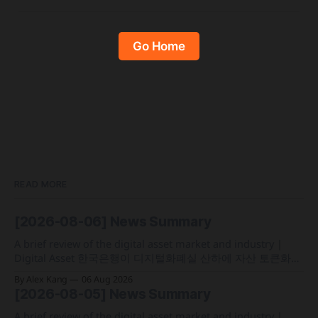
Go Home
READ MORE
[2026-08-06] News Summary
A brief review of the digital asset market and industry |
Digital Asset 한국은행이 디지털화폐실 산하에 자산 토큰화
전담 조직인 '자산토큰화반'을 신설하고 국채 등 자산 토큰화
By Alex Kang
06 Aug 2026
실증에 속도 미국 웰스파고가 기업 및 상업 고객을 위한 24시
[2026-08-05] News Summary
간 자금 이체·결제 지원 토큰화 예금 서비스를 올가을 출시 예
정 삼성전자가 최대
A brief review of the digital asset market and industry |