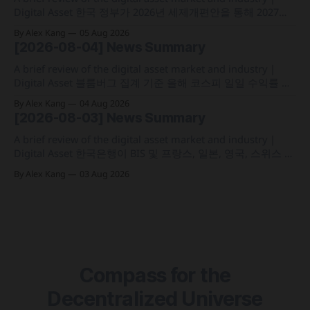
Digital Asset 한국 정부가 2026년 세제개편안을 통해 2027년
1월 1일부터 연간 250만 원 기본공제 후 22% 세율을 적용하는
By Alex Kang
05 Aug 2026
가상자산 과세 기준 구체화 블랙록이 자사 MMF와 블록체인
[2026-08-04] News Summary
인프라를 결합해 유동성과 안정성을 갖춘 토큰화 머니마켓 상
품 'BSTBL'과 'BRSRV&
A brief review of the digital asset market and industry |
Digital Asset 블룸버그 집계 기준 올해 코스피 일일 수익률 변
동성이 63%를 기록해 비트코인의 48%보다 약 15%p 높은 수
By Alex Kang
04 Aug 2026
치를 시현 한국 5대 원화마켓의 전월 거래대금이 144억 6,732
[2026-08-03] News Summary
만 달러를 기록하며 지난해 12월 이후 7개월 만에 올해 최저치
로 추락
A brief review of the digital asset market and industry |
Digital Asset 한국은행이 BIS 및 프랑스, 일본, 영국, 스위스 중
앙은행과 함께 '프로젝트 아고라' 실거래 테스트를 마치고 국
By Alex Kang
03 Aug 2026
가 간 결제 시간을 평균 1분 20초대로 축소 테더가 미 국채 이
자수익 기반 2분기 영업이익 15억 달러 달성 및 41억 1,000만
Compass for the
Decentralized Universe