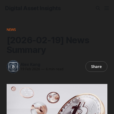
Digital Asset Insights
NEWS
[2026-02-19] News
Summary
Alex Kang
Share
19 Feb 2026
—
6 min read