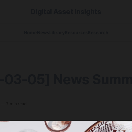
Digital Asset Insights
Home
News
Library
Resources
Research
-03-05] News Summ
—
7 min read