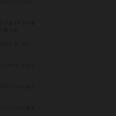
던 투심 지수가 낙관
 현물 ETF 투자를
치를 단행
대하여 총 19만
는 액티브 운용 방
작동하며 스테이블코
 마스터 계좌를 획