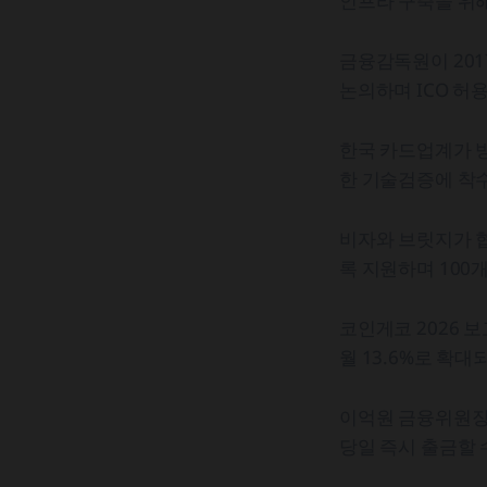
인프라 구축을 위해
금융감독원이 201
논의하며 ICO 허
한국 카드업계가 
한 기술검증에 착수
비자와 브릿지가 
록 지원하며 100
코인게코 2026 보
월 13.6%로 확대
이억원 금융위원장
당일 즉시 출금할 