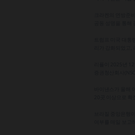
크라켄의 연방준비
공동 성명을 통해 
트럼프 미국 대통
리가 강화되었고, 
리플이 2025년 
증권청산회사(NSC
바이낸스가 올해 아
20곳 이상으로 확
브라질 중앙은행이
여부를 매일 보고