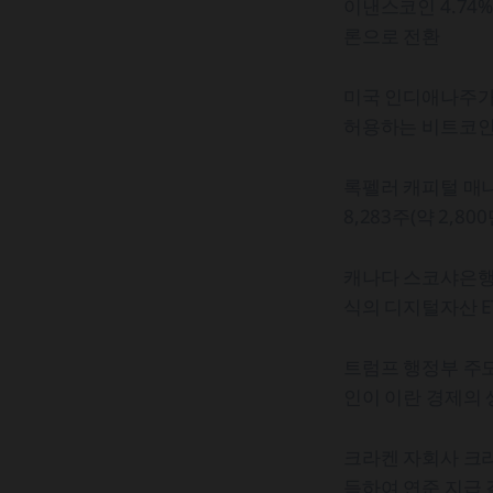
이낸스코인 4.74%
론으로 전환
미국 인디애나주가 
허용하는 비트코인 
록펠러 캐피털 매니
8,283주(약 2,8
캐나다 스코샤은행이
식의 디지털자산 ET
트럼프 행정부 주
인이 이란 경제의 
크라켄 자회사 크
득하여 연준 지급 