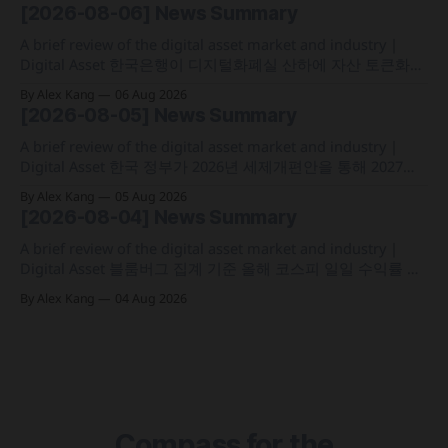
선물 청산액은 23만 1,32달러에 그쳐 영향 미미 크라켄 모회사
[2026-08-06] News Summary
페이워드가 브로드리지와 협력해 토큰화 주식 플랫폼 '엑스스
톡' 보유자에게 주주총회 의결권을 부여하는
A brief review of the digital asset market and industry |
Digital Asset 한국은행이 디지털화폐실 산하에 자산 토큰화
전담 조직인 '자산토큰화반'을 신설하고 국채 등 자산 토큰화
By Alex Kang
06 Aug 2026
실증에 속도 미국 웰스파고가 기업 및 상업 고객을 위한 24시
[2026-08-05] News Summary
간 자금 이체·결제 지원 토큰화 예금 서비스를 올가을 출시 예
정 삼성전자가 최대
A brief review of the digital asset market and industry |
Digital Asset 한국 정부가 2026년 세제개편안을 통해 2027년
1월 1일부터 연간 250만 원 기본공제 후 22% 세율을 적용하는
By Alex Kang
05 Aug 2026
가상자산 과세 기준 구체화 블랙록이 자사 MMF와 블록체인
[2026-08-04] News Summary
인프라를 결합해 유동성과 안정성을 갖춘 토큰화 머니마켓 상
품 'BSTBL'과 'BRSRV&
A brief review of the digital asset market and industry |
Digital Asset 블룸버그 집계 기준 올해 코스피 일일 수익률 변
동성이 63%를 기록해 비트코인의 48%보다 약 15%p 높은 수
By Alex Kang
04 Aug 2026
치를 시현 한국 5대 원화마켓의 전월 거래대금이 144억 6,732
만 달러를 기록하며 지난해 12월 이후 7개월 만에 올해 최저치
로 추락
Compass for the