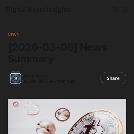
Digital Asset Insights
NEWS
[2026-03-06] News
Summary
Alex Kang
Share
06 Mar 2026
—
7 min read