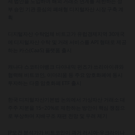
제 법안을 도입하여 해외 거래소 연계를 제한하는 정
부 승인 기관 중심의 폐쇄형 디지털자산 시장 구축 계
획
디지털자산 수탁업체 비트고가 유럽경제지역 30개국
에 디지털자산 수탁 및 거래 서비스를 API 형태로 제공
하는 카스(CaaS) 플랫폼 출시
캐나다 스코티아뱅크 다이내믹 펀즈가 쓰리아이큐와
협력해 비트코인, 이더리움 등 주요 암호화폐에 동시
투자하는 다중 암호화폐 ETF 출시
한국 디지털자산기본법 논의에서 가상자산 거래소 대
주주 지분을 15~20%로 제한하는 방안이 핵심 쟁점으
로 부상하며 지배구조 재편 전망 및 우려 제기
JP모건 분석가가 비트코인이 과거 러시아·우크라이나