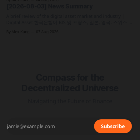
치를 시현 한국 5대 원화마켓의 전월 거래대금이 144억 6,732
[2026-08-03] News Summary
만 달러를 기록하며 지난해 12월 이후 7개월 만에 올해 최저치
로 추락
A brief review of the digital asset market and industry |
Digital Asset 한국은행이 BIS 및 프랑스, 일본, 영국, 스위스 중
앙은행과 함께 '프로젝트 아고라' 실거래 테스트를 마치고 국
By Alex Kang
03 Aug 2026
가 간 결제 시간을 평균 1분 20초대로 축소 테더가 미 국채 이
자수익 기반 2분기 영업이익 15억 달러 달성 및 41억 1,000만
Compass for the
Decentralized Universe
Navigating the Future of Finance
Subscribe