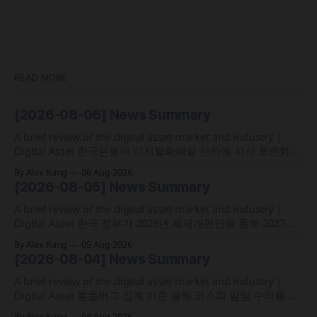
READ MORE
[2026-08-06] News Summary
A brief review of the digital asset market and industry |
Digital Asset 한국은행이 디지털화폐실 산하에 자산 토큰화
전담 조직인 '자산토큰화반'을 신설하고 국채 등 자산 토큰화
By Alex Kang
06 Aug 2026
실증에 속도 미국 웰스파고가 기업 및 상업 고객을 위한 24시
[2026-08-05] News Summary
간 자금 이체·결제 지원 토큰화 예금 서비스를 올가을 출시 예
정 삼성전자가 최대
A brief review of the digital asset market and industry |
Digital Asset 한국 정부가 2026년 세제개편안을 통해 2027년
1월 1일부터 연간 250만 원 기본공제 후 22% 세율을 적용하는
By Alex Kang
05 Aug 2026
가상자산 과세 기준 구체화 블랙록이 자사 MMF와 블록체인
[2026-08-04] News Summary
인프라를 결합해 유동성과 안정성을 갖춘 토큰화 머니마켓 상
품 'BSTBL'과 'BRSRV&
A brief review of the digital asset market and industry |
Digital Asset 블룸버그 집계 기준 올해 코스피 일일 수익률 변
동성이 63%를 기록해 비트코인의 48%보다 약 15%p 높은 수
By Alex Kang
04 Aug 2026