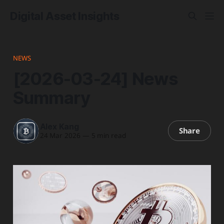
Digital Asset Insights
NEWS
[2026-03-24] News
Summary
Alex Kang
Share
24 Mar 2026
—
5 min read