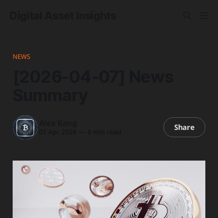
Digital Asset Insights
NEWS
[2026-04-07] News
Summary
Alex Kang
Share
07 Apr 2026
—
6 min read