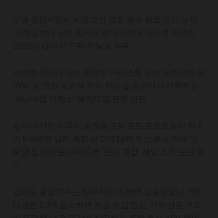
구글 퀀텀AI팀이 비트코인 암호 해독 필요 연산 능력
이 예상보다 낮아 양자 위협이 가까워졌다며 이르면
2029년 Q-데이 도래 가능성 예측
비트겟 CEO가 단순 중앙화 거래소를 넘어 비트코인 및
RWA 등 모든 보편적 가치 자산을 한곳에서 거래하는
'유니버설 거래소' 패러다임 전환 선언
솔라나 기반 디파이 플랫폼 드리프트 프로토콜의 약 2
억 8,000만 달러 해킹 사고에 대해 자산 보호 의무 및
보안 절차 미준수에 따른 '민사 과실' 책임 소지 논란 제
기
업비트 종합지수는 전주 대비 3.05% 상승했으나 거래
대금은 5.7% 감소하며 자금 유입 없는 가격 상승 구조
및 뚜렷한 낙관 구간에 진입하지 못한 투자 심리 확인