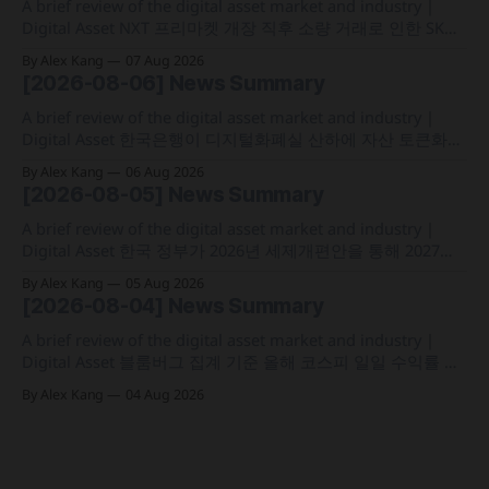
A brief review of the digital asset market and industry |
Digital Asset NXT 프리마켓 개장 직후 소량 거래로 인한 SK하
이닉스 주가 왜곡 급락과 달리, 하이퍼리퀴드의 토큰화 증권
By Alex Kang
07 Aug 2026
선물 청산액은 23만 1,32달러에 그쳐 영향 미미 크라켄 모회사
[2026-08-06] News Summary
페이워드가 브로드리지와 협력해 토큰화 주식 플랫폼 '엑스스
톡' 보유자에게 주주총회 의결권을 부여하는
A brief review of the digital asset market and industry |
Digital Asset 한국은행이 디지털화폐실 산하에 자산 토큰화
전담 조직인 '자산토큰화반'을 신설하고 국채 등 자산 토큰화
By Alex Kang
06 Aug 2026
실증에 속도 미국 웰스파고가 기업 및 상업 고객을 위한 24시
[2026-08-05] News Summary
간 자금 이체·결제 지원 토큰화 예금 서비스를 올가을 출시 예
정 삼성전자가 최대
A brief review of the digital asset market and industry |
Digital Asset 한국 정부가 2026년 세제개편안을 통해 2027년
1월 1일부터 연간 250만 원 기본공제 후 22% 세율을 적용하는
By Alex Kang
05 Aug 2026
가상자산 과세 기준 구체화 블랙록이 자사 MMF와 블록체인
[2026-08-04] News Summary
인프라를 결합해 유동성과 안정성을 갖춘 토큰화 머니마켓 상
품 'BSTBL'과 'BRSRV&
A brief review of the digital asset market and industry |
Digital Asset 블룸버그 집계 기준 올해 코스피 일일 수익률 변
동성이 63%를 기록해 비트코인의 48%보다 약 15%p 높은 수
By Alex Kang
04 Aug 2026
치를 시현 한국 5대 원화마켓의 전월 거래대금이 144억 6,732
만 달러를 기록하며 지난해 12월 이후 7개월 만에 올해 최저치
로 추락