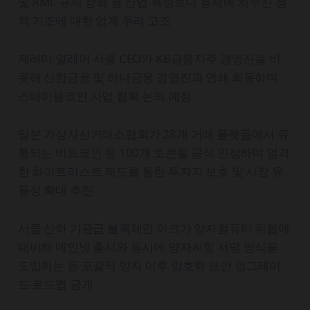
및 AML 규제 강화 등 산업 육성보다 통제에 치우친 정
책 기조에 대한 업계 우려 고조
제레미 얼레어 서클 CEO가 KB금융지주 경영진을 비
롯해 신한금융 및 하나금융 경영진과 연쇄 회동하며
스테이블코인 사업 협력 논의 예정
일본 가상자산거래소협회가 28개 거래 플랫폼에서 유
통되는 비트코인 등 100개 토큰을 공식 인정하며 엄격
한 화이트리스트 제도를 통한 투자자 보호 및 시장 유
동성 확대 추진
서클 산하 기관급 블록체인 아크가 양자컴퓨터 위협에
대비해 메인넷 출시와 동시에 양자저항 서명 방식을
도입하는 등 포괄적 양자 이후 암호학 보안 업그레이
드 로드맵 공개