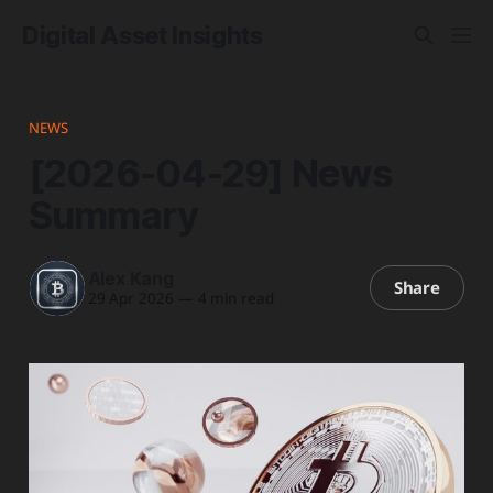
Digital Asset Insights
NEWS
[2026-04-29] News
Summary
Alex Kang
Share
29 Apr 2026
—
4 min read