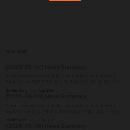
READ MORE
[2026-08-07] News Summary
A brief review of the digital asset market and industry |
Digital Asset NXT 프리마켓 개장 직후 소량 거래로 인한 SK하
이닉스 주가 왜곡 급락과 달리, 하이퍼리퀴드의 토큰화 증권
By Alex Kang
07 Aug 2026
선물 청산액은 23만 1,32달러에 그쳐 영향 미미 크라켄 모회사
[2026-08-06] News Summary
페이워드가 브로드리지와 협력해 토큰화 주식 플랫폼 '엑스스
톡' 보유자에게 주주총회 의결권을 부여하는
A brief review of the digital asset market and industry |
Digital Asset 한국은행이 디지털화폐실 산하에 자산 토큰화
전담 조직인 '자산토큰화반'을 신설하고 국채 등 자산 토큰화
By Alex Kang
06 Aug 2026
실증에 속도 미국 웰스파고가 기업 및 상업 고객을 위한 24시
[2026-08-05] News Summary
간 자금 이체·결제 지원 토큰화 예금 서비스를 올가을 출시 예