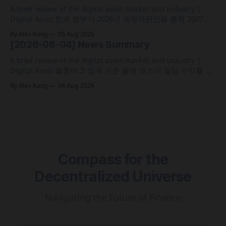
정 삼성전자가 최대
A brief review of the digital asset market and industry |
Digital Asset 한국 정부가 2026년 세제개편안을 통해 2027년
1월 1일부터 연간 250만 원 기본공제 후 22% 세율을 적용하는
By Alex Kang
05 Aug 2026
가상자산 과세 기준 구체화 블랙록이 자사 MMF와 블록체인
[2026-08-04] News Summary
인프라를 결합해 유동성과 안정성을 갖춘 토큰화 머니마켓 상
품 'BSTBL'과 'BRSRV&
A brief review of the digital asset market and industry |
Digital Asset 블룸버그 집계 기준 올해 코스피 일일 수익률 변
동성이 63%를 기록해 비트코인의 48%보다 약 15%p 높은 수
By Alex Kang
04 Aug 2026
치를 시현 한국 5대 원화마켓의 전월 거래대금이 144억 6,732
만 달러를 기록하며 지난해 12월 이후 7개월 만에 올해 최저치
로 추락
Compass for the
Decentralized Universe
Navigating the Future of Finance