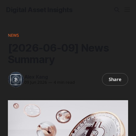
Digital Asset Insights
NEWS
[2026-06-09] News
Summary
Alex Kang
Share
09 Jun 2026
—
4 min read