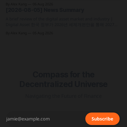
전담 조직인 '자산토큰화반'을 신설하고 국채 등 자산 토큰화
By Alex Kang
06 Aug 2026
실증에 속도 미국 웰스파고가 기업 및 상업 고객을 위한 24시
[2026-08-05] News Summary
간 자금 이체·결제 지원 토큰화 예금 서비스를 올가을 출시 예
정 삼성전자가 최대
A brief review of the digital asset market and industry |
Digital Asset 한국 정부가 2026년 세제개편안을 통해 2027년
1월 1일부터 연간 250만 원 기본공제 후 22% 세율을 적용하는
By Alex Kang
05 Aug 2026
가상자산 과세 기준 구체화 블랙록이 자사 MMF와 블록체인
인프라를 결합해 유동성과 안정성을 갖춘 토큰화 머니마켓 상
품 'BSTBL'과 'BRSRV&
Compass for the
Decentralized Universe
Navigating the Future of Finance
Subscribe