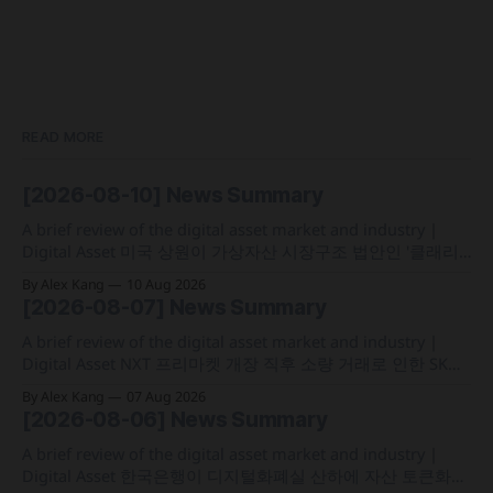
READ MORE
[2026-08-10] News Summary
A brief review of the digital asset market and industry |
Digital Asset 미국 상원이 가상자산 시장구조 법안인 '클래리
티법' 본회의 표결 절차에 착수했으나 오는 9월 상원 통과 가능
By Alex Kang
10 Aug 2026
성은 낮다는 관측 제기 프랑스가 역외 탈세를 방지하기 위해
[2026-08-07] News Summary
OECD의 디지털자산 보고체계(CARF)를 도입해 48개국과 거래
및 신원 정보를 자동 교환하는
A brief review of the digital asset market and industry |
Digital Asset NXT 프리마켓 개장 직후 소량 거래로 인한 SK하
이닉스 주가 왜곡 급락과 달리, 하이퍼리퀴드의 토큰화 증권
By Alex Kang
07 Aug 2026
선물 청산액은 23만 1,32달러에 그쳐 영향 미미 크라켄 모회사
[2026-08-06] News Summary
페이워드가 브로드리지와 협력해 토큰화 주식 플랫폼 '엑스스
톡' 보유자에게 주주총회 의결권을 부여하는
A brief review of the digital asset market and industry |
Digital Asset 한국은행이 디지털화폐실 산하에 자산 토큰화