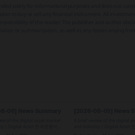
ntended solely for informational purposes and does not con
tation to buy or sell any financial instrument. All investmen
sponsibility of the reader. The publisher and author discla
slation or summarization, as well as any losses arising fro
08-06] News Summary
[2026-08-05] News 
iew of the digital asset market
A brief review of the digital 
 한국은행이
and industry | Digital Asset 한국 정부가
실 산하에 자산 토큰화 전담 조
2026년 세제개편안을 통해 202