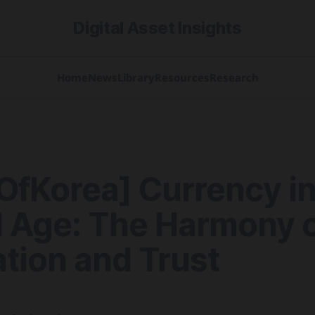
Digital Asset Insights
Home
News
Library
Resources
Research
OfKorea] Currency in
l Age: The Harmony 
tion and Trust