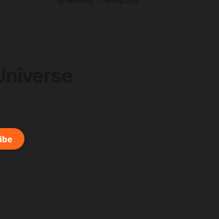
By Alex Kang
04 Aug 2026
후 22% 세
이 63%를 기록해 비트코인의 48%보다 약
기준 구체화
15%p 높은 수치를 시현 한국 5대 원화마
인 인프라를
켓의 전월 거래대금이 144억 6,732만 달러
 토큰화 머
를 기록하며 지난해 12월 이후 7개월 만에
&
올해 최저치로 추락
Universe
ibe