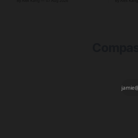
By Alex Kang
07 Aug 2026
By Alex Kan
스 주가 왜곡 급락과 달리, 하이퍼리퀴드
직인 '자산
의 토큰화 증권 선물 청산액은 23만 1,32
자산 토큰화 실증
달러에 그쳐 영향 미미 크라켄 모회사 페
기업 및 상
이워드가 브로드리지와 협력해 토큰화 주
체·결제 지
식 플랫폼 '엑스스톡' 보유자에게 주주총회
의결권을 부여하는
Compass