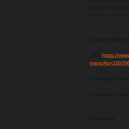
alternatives such
tokens to minimiz
Sources: Bank o
URL:
https://www
menuNo=200706
Summary: Gemi
Translation: De
Disclaimer