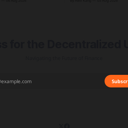
g
06 Aug 2026
By Alex Kang
05 Aug 2026
토큰화반'을 신설하고 국채 등
일부터 연간 250만 원 기본공제 
에 속도 미국 웰스파고가
율을 적용하는 가상자산 과세 
업 고객을 위한 24시간 자금 이
블랙록이 자사 MMF와 블록체
원 토큰화 예금 서비스를 올가
결합해 유동성과 안정성을 갖춘
을 출시 예정 삼성전자가 최대
니마켓 상품 'BSTBL'과 'BRSRV
 for the Decentralized 
Navigating the Future of Finance
Subscr