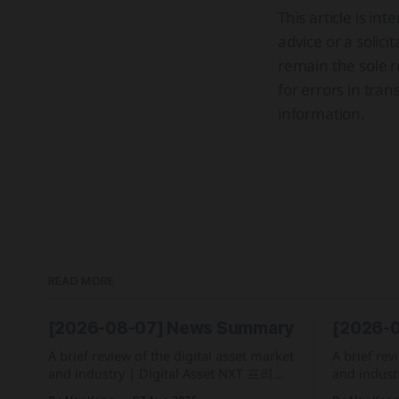
This article is i
advice or a solici
remain the sole re
for errors in tran
information.
READ MORE
[2026-08-07] News Summary
[2026-
A brief review of the digital asset market
A brief rev
and industry | Digital Asset NXT 프리마
and industry | Digital Asset
켓 개장 직후 소량 거래로 인한 SK하이닉
디지털화폐