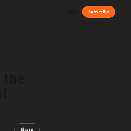
Subscribe
Sign in
 the
of
Share