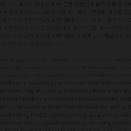
하면서도,
화폐의 단일성 훼손
,
금융 안정성 위협(디지털 뱅크런
손
등 광범위한 리스크를 강조합니다. 특히,
PYUSD 대규모 오
를 제시하며 민간 발행 스테이블코인의 신뢰 문제를 지적하고,
회 위험성
에 대해서도 경고합니다. 결론적으로, 한국은행은 
모하기 위해
은행 중심의 스테이블코인 발행
또는
예금 토큰 
대응 방안을 논의하고 있습니다.
ument appears to be issued by the Bank of Korea and con
pportunities and risk factors associated with introducing 
 acknowledging the innovative nature of stablecoins and th
nd financial innovation, the document emphasizes extensi
ing the unity of currency, threatening financial stability 
iolating the principle of separation between banking and i
cally, it cites examples of technical vulnerabilities, such as 
ent involving PYUSD, to point out trust issues with private
so warns of risks of regulatory arbitrage, including capital
nclusion, the Bank of Korea is discussing policy responses