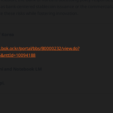
 as bank-centered stablecoin issuance or the commercializ
e these risks while fostering innovation.
f Korea
.bok.or.kr/portal/bbs/B0000232/view.do?
&nttId=10094188
ni and Notebook LM
epL