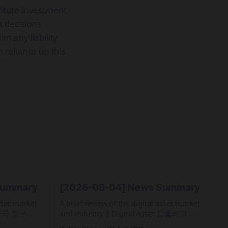
stitute investment
t decisions
im any liability
m reliance on this
Summary
[2026-08-04] News Summary
asset market
A brief review of the digital asset market
and industry | Digital Asset 블룸버그 집
7년 1월 1
계 기준 올해 코스피 일일 수익률 변동성