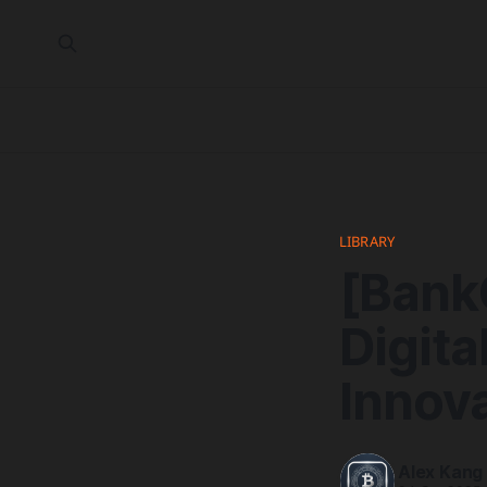
LIBRARY
[Bank
Digita
Innova
Alex Kang