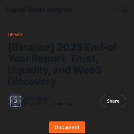
Digital Asset Insights
LIBRARY
[Binance] 2025 End-of-
Year Report: Trust,
Liquidity, and Web3
Discovery
Alex Kang
Share
09 Jan 2026
—
6 min read
Document