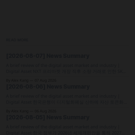
READ MORE
[2026-08-07] News Summary
A brief review of the digital asset market and industry |
Digital Asset NXT 프리마켓 개장 직후 소량 거래로 인한 SK하
이닉스 주가 왜곡 급락과 달리, 하이퍼리퀴드의 토큰화 증권
By Alex Kang
07 Aug 2026
선물 청산액은 23만 1,32달러에 그쳐 영향 미미 크라켄 모회사
[2026-08-06] News Summary
페이워드가 브로드리지와 협력해 토큰화 주식 플랫폼 '엑스스
톡' 보유자에게 주주총회 의결권을 부여하는
A brief review of the digital asset market and industry |
Digital Asset 한국은행이 디지털화폐실 산하에 자산 토큰화
전담 조직인 '자산토큰화반'을 신설하고 국채 등 자산 토큰화
By Alex Kang
06 Aug 2026
실증에 속도 미국 웰스파고가 기업 및 상업 고객을 위한 24시
[2026-08-05] News Summary
간 자금 이체·결제 지원 토큰화 예금 서비스를 올가을 출시 예
정 삼성전자가 최대
A brief review of the digital asset market and industry |
Digital Asset 한국 정부가 2026년 세제개편안을 통해 2027년