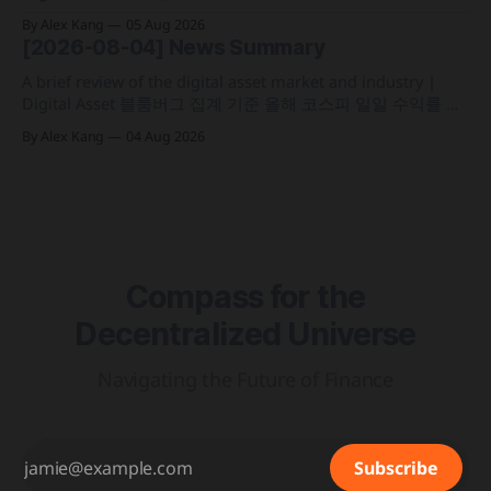
1월 1일부터 연간 250만 원 기본공제 후 22% 세율을 적용하는
By Alex Kang
05 Aug 2026
가상자산 과세 기준 구체화 블랙록이 자사 MMF와 블록체인
[2026-08-04] News Summary
인프라를 결합해 유동성과 안정성을 갖춘 토큰화 머니마켓 상
품 'BSTBL'과 'BRSRV&
A brief review of the digital asset market and industry |
Digital Asset 블룸버그 집계 기준 올해 코스피 일일 수익률 변
동성이 63%를 기록해 비트코인의 48%보다 약 15%p 높은 수
By Alex Kang
04 Aug 2026
치를 시현 한국 5대 원화마켓의 전월 거래대금이 144억 6,732
만 달러를 기록하며 지난해 12월 이후 7개월 만에 올해 최저치
로 추락
Compass for the
Decentralized Universe
Navigating the Future of Finance
Subscribe