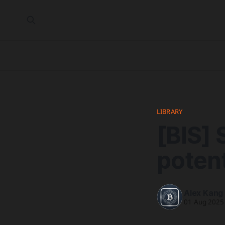
LIBRARY
[BIS] 
potent
Alex Kang
01 Aug 2025