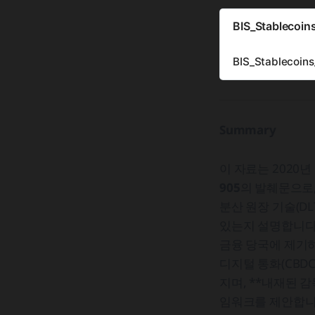
BIS_Stablecoin
BIS_Stablecoin
Summary
이 자료는 2020년 1
905
의 발췌문으로
분산 원장 기술(DL
있는지 설명합니다. 특
금융 당국에 제기하
디지털 통화(CBD
지며, **내재된 감
임워크를 제안합니