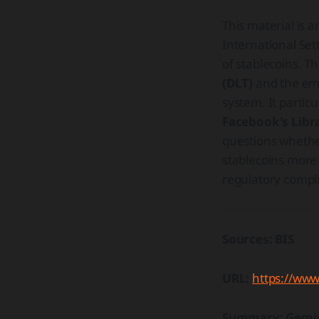
This material is 
International Set
of stablecoins. 
(DLT)
and the eme
system. It partic
Facebook's Libr
questions wheth
stablecoins more
regulatory comp
Sources: BIS
URL:
https://www
Summary: Gemi