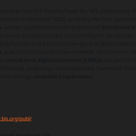
an excerpt from BIS Working Paper No. 905, published by t
tlements in November 2020, analyzing the risks, potential
The authors explain how the development of
distributed l
rgence of stablecoins are transforming the foundations o
ularly focuses on the broad challenges that global stableco
a
, pose to financial authorities worldwide. Furthermore, t
er
central bank digital currencies (CBDCs)
can perform t
 effectively, proposing a new supervisory framework that
liance through
embedded supervision
.
.bis.org/publ/
ni and Notebook LM