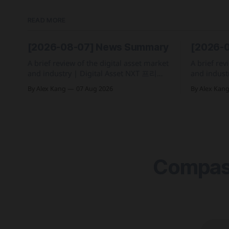
READ MORE
[2026-08-07] News Summary
[2026-
A brief review of the digital asset market
A brief rev
and industry | Digital Asset NXT 프리마
and industry | Digital Asset
켓 개장 직후 소량 거래로 인한 SK하이닉
디지털화폐
By Alex Kang
07 Aug 2026
By Alex Kan
스 주가 왜곡 급락과 달리, 하이퍼리퀴드
직인 '자산
의 토큰화 증권 선물 청산액은 23만 1,32
자산 토큰화 실증
달러에 그쳐 영향 미미 크라켄 모회사 페
기업 및 상
이워드가 브로드리지와 협력해 토큰화 주
체·결제 지
식 플랫폼 '엑스스톡' 보유자에게 주주총회
의결권을 부여하는
Compass