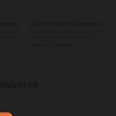
Summary
[2026-08-04] News Summary
asset market
A brief review of the digital asset market
and industry | Digital Asset 블룸버그 집
7년 1월 1
계 기준 올해 코스피 일일 수익률 변동성
By Alex Kang
04 Aug 2026
후 22% 세
이 63%를 기록해 비트코인의 48%보다 약
기준 구체화
15%p 높은 수치를 시현 한국 5대 원화마
인 인프라를
켓의 전월 거래대금이 144억 6,732만 달러
 토큰화 머
를 기록하며 지난해 12월 이후 7개월 만에
&
올해 최저치로 추락
Universe