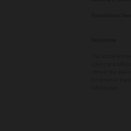
Translation: De
Disclaimer
This article is i
advice or a solici
remain the sole re
for errors in tran
information.