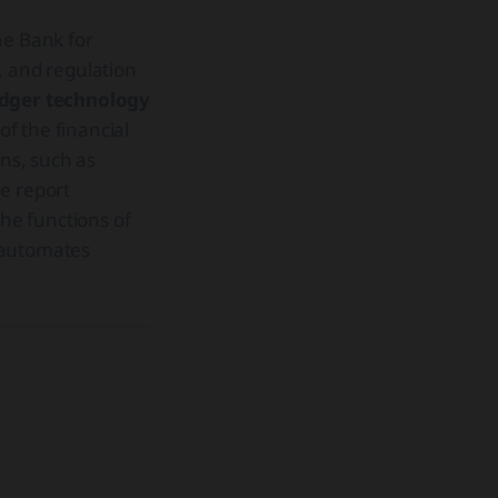
he Bank for
, and regulation
edger technology
f the financial
ins, such as
he report
he functions of
 automates