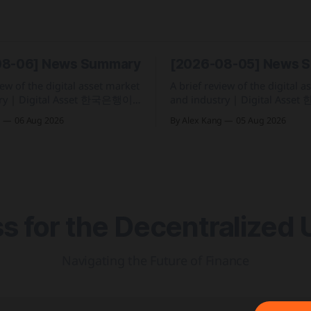
08-06] News Summary
[2026-08-05] News 
iew of the digital asset market
A brief review of the digital 
 한국은행이
and industry | Digital Asset 한국 정부가
실 산하에 자산 토큰화 전담 조
2026년 세제개편안을 통해 202
g
06 Aug 2026
By Alex Kang
05 Aug 2026
토큰화반'을 신설하고 국채 등
일부터 연간 250만 원 기본공제 
에 속도 미국 웰스파고가
율을 적용하는 가상자산 과세 
업 고객을 위한 24시간 자금 이
블랙록이 자사 MMF와 블록체
원 토큰화 예금 서비스를 올가
결합해 유동성과 안정성을 갖춘
을 출시 예정 삼성전자가 최대
니마켓 상품 'BSTBL'과 'BRSRV
 for the Decentralized 
Navigating the Future of Finance