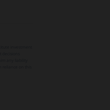
stitute investment
t decisions
im any liability
m reliance on this