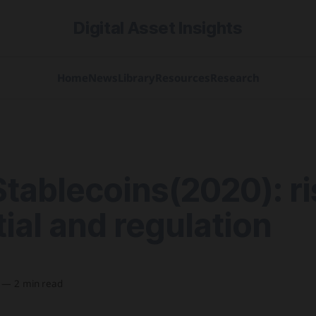
Digital Asset Insights
Home
News
Library
Resources
Research
Stablecoins(2020): ri
ial and regulation
—
2 min read