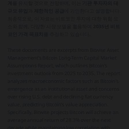
계
를 유지할 것으로 전망하며, 이는
기관 투자자의 대
규모 유입
과
제한적인 공급
에 기인한다고 설명합니다.
최종적으로, 이 자료는 비트코인 투자에 대한 위험 요
소와 함께, 다양한 시장 모델을 활용하여
2035년 비트
코인 가격 목표치
를 추정하고 있습니다.
These documents are excerpts from Bitwise Asset
Management's Bitcoin Long-Term Capital Market
Assumptions Report, which outlines Bitcoin's
investment outlook from 2025 to 2035. The report
analyzes macroeconomic factors such as Bitcoin's
emergence as an institutional asset and concerns
over rising U.S. debt and declining fiat currency
value, predicting Bitcoin's value appreciation.
Specifically, Bitwise projects Bitcoin will achieve an
average annual return of 28.3% over the next
decade while maintaining low correlation with