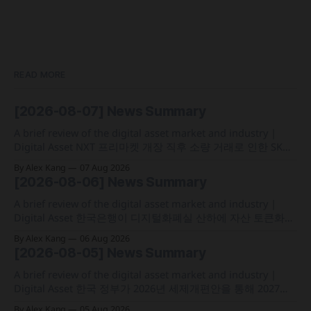
READ MORE
[2026-08-07] News Summary
A brief review of the digital asset market and industry |
Digital Asset NXT 프리마켓 개장 직후 소량 거래로 인한 SK하
이닉스 주가 왜곡 급락과 달리, 하이퍼리퀴드의 토큰화 증권
By Alex Kang
07 Aug 2026
선물 청산액은 23만 1,32달러에 그쳐 영향 미미 크라켄 모회사
[2026-08-06] News Summary
페이워드가 브로드리지와 협력해 토큰화 주식 플랫폼 '엑스스
톡' 보유자에게 주주총회 의결권을 부여하는
A brief review of the digital asset market and industry |
Digital Asset 한국은행이 디지털화폐실 산하에 자산 토큰화
전담 조직인 '자산토큰화반'을 신설하고 국채 등 자산 토큰화
By Alex Kang
06 Aug 2026
실증에 속도 미국 웰스파고가 기업 및 상업 고객을 위한 24시
[2026-08-05] News Summary
간 자금 이체·결제 지원 토큰화 예금 서비스를 올가을 출시 예
정 삼성전자가 최대
A brief review of the digital asset market and industry |
Digital Asset 한국 정부가 2026년 세제개편안을 통해 2027년
1월 1일부터 연간 250만 원 기본공제 후 22% 세율을 적용하는
By Alex Kang
05 Aug 2026