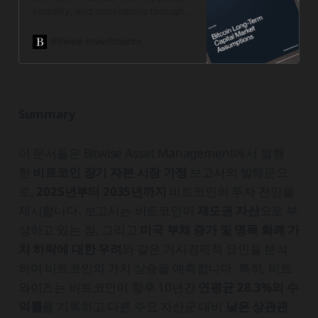
volatility, and correlations through
2035.
Bitwise Investments
Summary
이 문서들은 Bitwise Asset Management에서 발행
한
비트코인 장기 자본 시장 가정
보고서의 발췌문으
로,
2025년부터 2035년까지
비트코인의 투자 전망을
제시합니다. 보고서는 비트코인이
제도권 자산
으로 부
상하고 있는 점, 그리고
미국 부채 증가 및 명목 화폐 가
치 하락에 대한 우려
와 같은 거시경제적 요인을 분석
하며 비트코인의 가치 상승을 예측합니다. 특히, 비트
와이즈는 비트코인이 향후 10년간
연평균 28.3%의 수
익률
을 기록하고 다른 주요 자산군 대비
낮은 상관관