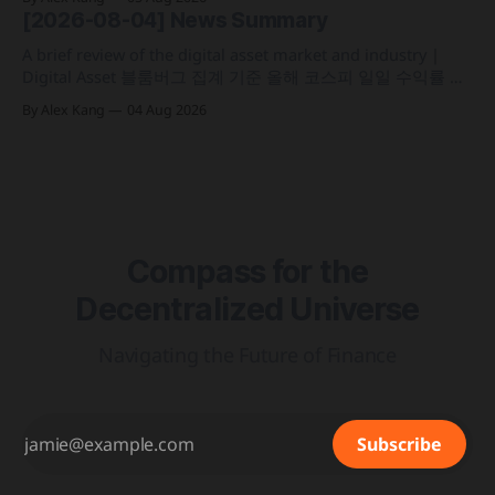
가상자산 과세 기준 구체화 블랙록이 자사 MMF와 블록체인
[2026-08-04] News Summary
인프라를 결합해 유동성과 안정성을 갖춘 토큰화 머니마켓 상
품 'BSTBL'과 'BRSRV&
A brief review of the digital asset market and industry |
Digital Asset 블룸버그 집계 기준 올해 코스피 일일 수익률 변
동성이 63%를 기록해 비트코인의 48%보다 약 15%p 높은 수
By Alex Kang
04 Aug 2026
치를 시현 한국 5대 원화마켓의 전월 거래대금이 144억 6,732
만 달러를 기록하며 지난해 12월 이후 7개월 만에 올해 최저치
로 추락
Compass for the
Decentralized Universe
Navigating the Future of Finance
Subscribe