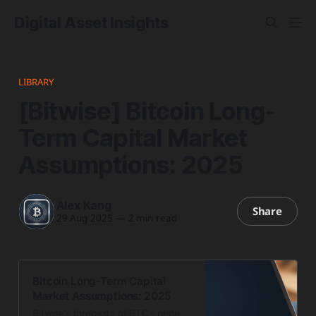
Digital Asset Insights
LIBRARY
[Bitwise] Bitcoin Long-
Term Capital Market
Assumptions: 2025
Alex Kang
Share
29 Aug 2025
—
2 min read
Bitcoin Long-Term Capital
Market Assumptions: 2025
Bitwise’s forecasts of BTC’s price,