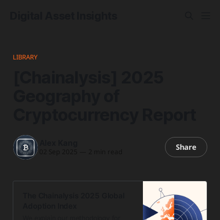
Digital Asset Insights
LIBRARY
[Chainalysis] 2025
Geography of
Cryptocurrency Report
Alex Kang
Share
02 Sep 2025
—
2 min read
The Chainalysis 2025 Global
Adoption Index
We explain our methodology for