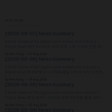
READ MORE
[2026-08-07] News Summary
A brief review of the digital asset market and industry |
Digital Asset NXT 프리마켓 개장 직후 소량 거래로 인한 SK하
이닉스 주가 왜곡 급락과 달리, 하이퍼리퀴드의 토큰화 증권
By Alex Kang
07 Aug 2026
선물 청산액은 23만 1,32달러에 그쳐 영향 미미 크라켄 모회사
[2026-08-06] News Summary
페이워드가 브로드리지와 협력해 토큰화 주식 플랫폼 '엑스스
톡' 보유자에게 주주총회 의결권을 부여하는
A brief review of the digital asset market and industry |
Digital Asset 한국은행이 디지털화폐실 산하에 자산 토큰화
전담 조직인 '자산토큰화반'을 신설하고 국채 등 자산 토큰화
By Alex Kang
06 Aug 2026
실증에 속도 미국 웰스파고가 기업 및 상업 고객을 위한 24시
[2026-08-05] News Summary
간 자금 이체·결제 지원 토큰화 예금 서비스를 올가을 출시 예
정 삼성전자가 최대
A brief review of the digital asset market and industry |
Digital Asset 한국 정부가 2026년 세제개편안을 통해 2027년
1월 1일부터 연간 250만 원 기본공제 후 22% 세율을 적용하는
By Alex Kang
05 Aug 2026
가상자산 과세 기준 구체화 블랙록이 자사 MMF와 블록체인
[2026-08-04] News Summary