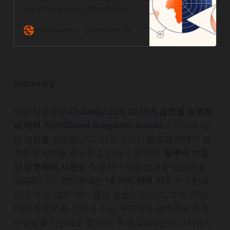
analyzing global crypto adoption
trends in 2025. India and the United
States lead crypto adoption
Chainalysis
Chainalysis Team
worldwide.
Summary
해당 발췌문은
Chainalysis의 2025년 글로벌 암호화
폐 채택 지수(Global Adoption Index)
보고서에 대
한 개요를 제공합니다. 이 보고서는
인도와 미국
이 암
호화폐 채택을 주도하고 있다고 밝히며,
풀뿌리 수준
의 암호화폐 사용
을 측정하기 위한 상세한 방법론을
설명합니다. 방법론에는
네 가지 하위 지수
가 포함되
는데, 이는 GDP 대비 중앙 집중식 서비스, 소매 거래,
DeFi 프로토콜, 그리고 기관 투자자의 암호화폐 가치
수령량을 기반으로 합니다. 특히, 2025년 보고서에서