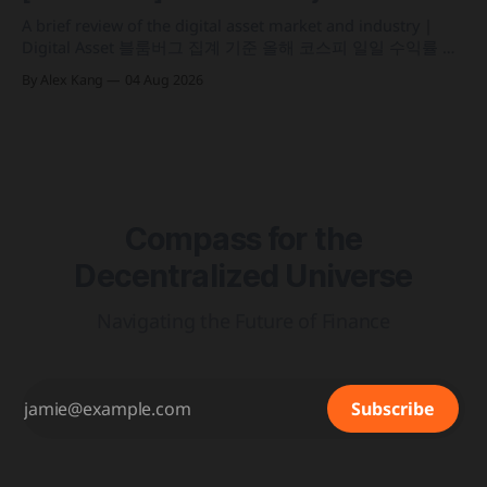
인프라를 결합해 유동성과 안정성을 갖춘 토큰화 머니마켓 상
품 'BSTBL'과 'BRSRV&
A brief review of the digital asset market and industry |
Digital Asset 블룸버그 집계 기준 올해 코스피 일일 수익률 변
동성이 63%를 기록해 비트코인의 48%보다 약 15%p 높은 수
By Alex Kang
04 Aug 2026
치를 시현 한국 5대 원화마켓의 전월 거래대금이 144억 6,732
만 달러를 기록하며 지난해 12월 이후 7개월 만에 올해 최저치
로 추락
Compass for the
Decentralized Universe
Navigating the Future of Finance
Subscribe