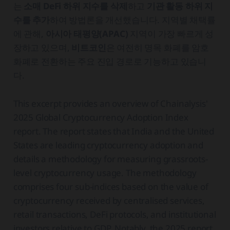
는
소매 DeFi 하위 지수를 삭제
하고
기관 활동 하위 지
수를 추가
하여 방법론을 개선했습니다. 지역별 채택률
에 관해,
아시아 태평양(APAC)
지역이 가장 빠르게 성
장하고 있으며,
비트코인
은 여전히 명목 화폐를 암호
화폐로 전환하는 주요 진입 경로로 기능하고 있습니
다.
This excerpt provides an overview of Chainalysis'
2025 Global Cryptocurrency Adoption Index
report. The report states that India and the United
States are leading cryptocurrency adoption and
details a methodology for measuring grassroots-
level cryptocurrency usage. The methodology
comprises four sub-indices based on the value of
cryptocurrency received by centralised services,
retail transactions, DeFi protocols, and institutional
investors relative to GDP. Notably, the 2025 report