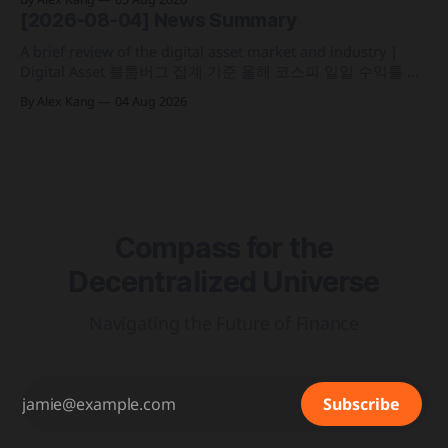
가상자산 과세 기준 구체화 블랙록이 자사 MMF와 블록체인
[2026-08-04] News Summary
인프라를 결합해 유동성과 안정성을 갖춘 토큰화 머니마켓 상
품 'BSTBL'과 'BRSRV&
A brief review of the digital asset market and industry |
Digital Asset 블룸버그 집계 기준 올해 코스피 일일 수익률 변
동성이 63%를 기록해 비트코인의 48%보다 약 15%p 높은 수
By Alex Kang
04 Aug 2026
치를 시현 한국 5대 원화마켓의 전월 거래대금이 144억 6,732
만 달러를 기록하며 지난해 12월 이후 7개월 만에 올해 최저치
로 추락
Compass for the
Decentralized Universe
Navigating the Future of Finance
Subscribe