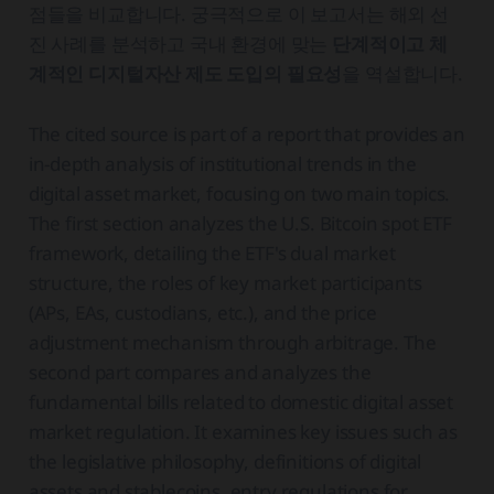
점들을 비교합니다. 궁극적으로 이 보고서는 해외 선
진 사례를 분석하고 국내 환경에 맞는
단계적이고 체
계적인 디지털자산 제도 도입의 필요성
을 역설합니다.
The cited source is part of a report that provides an
in-depth analysis of institutional trends in the
digital asset market, focusing on two main topics.
The first section analyzes the U.S. Bitcoin spot ETF
framework, detailing the ETF's dual market
structure, the roles of key market participants
(APs, EAs, custodians, etc.), and the price
adjustment mechanism through arbitrage. The
second part compares and analyzes the
fundamental bills related to domestic digital asset
market regulation. It examines key issues such as
the legislative philosophy, definitions of digital
assets and stablecoins, entry regulations for