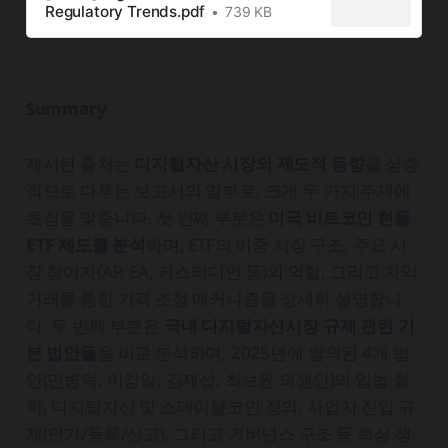
Regulatory Trends.pdf
739 KB
Summary
제시된 출처는
디지털자산 시장의 제도적 동향
을 심층
적으로 다루는 보고서의 일부로, 크게 두 가지 주제에
초점을 맞춥니다. 첫 번째 부분은
미국 비트코인 현물
ETF 제도를 분석
하며, ETF의 이중 시장 구조, 주요 시
장 참여자(AP, EA, 커스터디언 등)의 역할, 그리고 차익
거래를 통한 가격 조정 메커니즘을 상세히 설명합니
다. 두 번째 부분은
국내 디지털자산시장 규제 관련 기
본 법안들
을 비교 분석하며, 2025년에 발의된 4개 법
안(민병덕, 이강일, 김재섭, 최보윤 의원안)의 입법 철
학, 디지털자산 및 스테이블코인 정의, 사업자 진입 규
제(인가/등록/신고), 그리고 거버넌스 구조 등 핵심 쟁