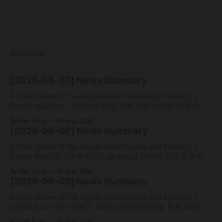
READ MORE
[2026-08-07] News Summary
A brief review of the digital asset market and industry |
Digital Asset NXT 프리마켓 개장 직후 소량 거래로 인한 SK하
이닉스 주가 왜곡 급락과 달리, 하이퍼리퀴드의 토큰화 증권
By Alex Kang
07 Aug 2026
선물 청산액은 23만 1,32달러에 그쳐 영향 미미 크라켄 모회사
[2026-08-06] News Summary
페이워드가 브로드리지와 협력해 토큰화 주식 플랫폼 '엑스스
톡' 보유자에게 주주총회 의결권을 부여하는
A brief review of the digital asset market and industry |
Digital Asset 한국은행이 디지털화폐실 산하에 자산 토큰화
전담 조직인 '자산토큰화반'을 신설하고 국채 등 자산 토큰화
By Alex Kang
06 Aug 2026
실증에 속도 미국 웰스파고가 기업 및 상업 고객을 위한 24시
[2026-08-05] News Summary
간 자금 이체·결제 지원 토큰화 예금 서비스를 올가을 출시 예
정 삼성전자가 최대
A brief review of the digital asset market and industry |
Digital Asset 한국 정부가 2026년 세제개편안을 통해 2027년
1월 1일부터 연간 250만 원 기본공제 후 22% 세율을 적용하는
By Alex Kang
05 Aug 2026