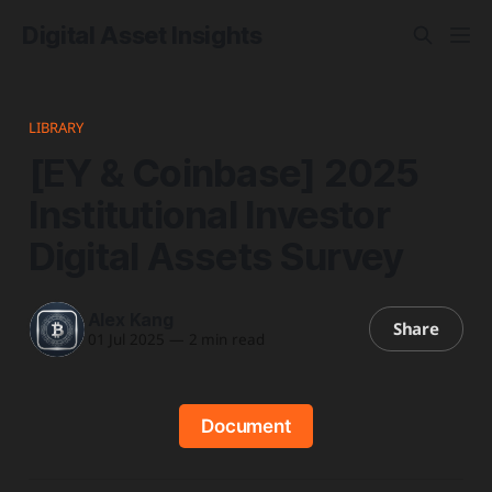
Digital Asset Insights
LIBRARY
[EY & Coinbase] 2025
Institutional Investor
Digital Assets Survey
Alex Kang
Share
01 Jul 2025
—
2 min read
Document