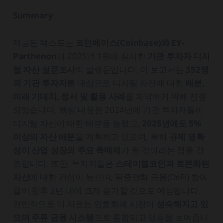
Summary
제공된 텍스트는
코인베이스(Coinbase)와 EY-
Parthenon
이 2025년 1월에 실시한
기관 투자자 디지
털 자산 설문조사
의 발췌문입니다. 이 보고서는
352명
의 기관 투자자
를 대상으로 디지털 자산에 대한
배분,
미래 기대치, 정서 및 활용 사례
를 파악하기 위해 진행
되었습니다. 핵심 내용은 2024년에 기관 투자자들이
디지털 자산에 대한 배분을 늘렸고,
2025년에도 5%
이상의 자산 배분
을 계획하고 있으며, 특히
규제 명확
성이 산업 성장의 주요 촉매제
가 될 것이라는 점을 강
조합니다. 또한, 투자자들은
스테이블코인과 토큰화된
자산
에 대한 관심이 높으며, 탈중앙화 금융(DeFi) 참여
율이 향후 2년 내에 크게 증가할 것으로 예상됩니다.
전반적으로 이 자료는 암호화폐 시장이
성숙해지고 있
으며 주류 금융 시스템
으로 통합되고 있음을 보여줍니