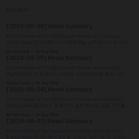
READ MORE
[2026-08-06] News Summary
A brief review of the digital asset market and industry |
Digital Asset 한국은행이 디지털화폐실 산하에 자산 토큰화
전담 조직인 '자산토큰화반'을 신설하고 국채 등 자산 토큰화
By Alex Kang
06 Aug 2026
실증에 속도 미국 웰스파고가 기업 및 상업 고객을 위한 24시
[2026-08-05] News Summary
간 자금 이체·결제 지원 토큰화 예금 서비스를 올가을 출시 예
정 삼성전자가 최대
A brief review of the digital asset market and industry |
Digital Asset 한국 정부가 2026년 세제개편안을 통해 2027년
1월 1일부터 연간 250만 원 기본공제 후 22% 세율을 적용하는
By Alex Kang
05 Aug 2026
가상자산 과세 기준 구체화 블랙록이 자사 MMF와 블록체인
[2026-08-04] News Summary
인프라를 결합해 유동성과 안정성을 갖춘 토큰화 머니마켓 상
품 'BSTBL'과 'BRSRV&
A brief review of the digital asset market and industry |
Digital Asset 블룸버그 집계 기준 올해 코스피 일일 수익률 변
동성이 63%를 기록해 비트코인의 48%보다 약 15%p 높은 수
By Alex Kang
04 Aug 2026
치를 시현 한국 5대 원화마켓의 전월 거래대금이 144억 6,732
[2026-08-03] News Summary
만 달러를 기록하며 지난해 12월 이후 7개월 만에 올해 최저치
로 추락
A brief review of the digital asset market and industry |
Digital Asset 한국은행이 BIS 및 프랑스, 일본, 영국, 스위스 중