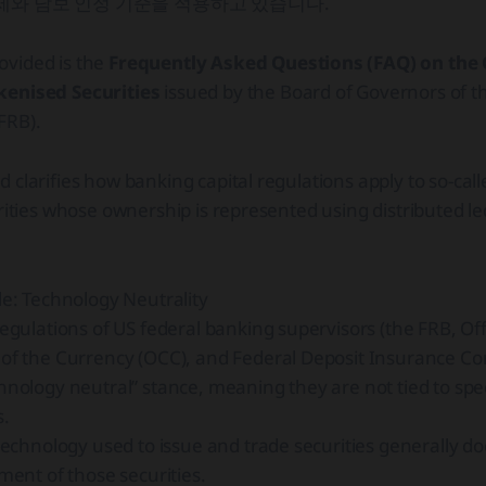
제와 담보 인정 기준을 적용하고 있습니다.
vided is the
Frequently Asked Questions (FAQ) on the 
kenised Securities
issued by the Board of Governors of t
FRB).
 clarifies how banking capital regulations apply to so-cal
urities whose ownership is represented using distributed l
le: Technology Neutrality
regulations of US federal banking supervisors (the FRB, Off
of the Currency (OCC), and Federal Deposit Insurance Cor
hnology neutral” stance, meaning they are not tied to spec
s.
 technology used to issue and trade securities generally do
tment of those securities.