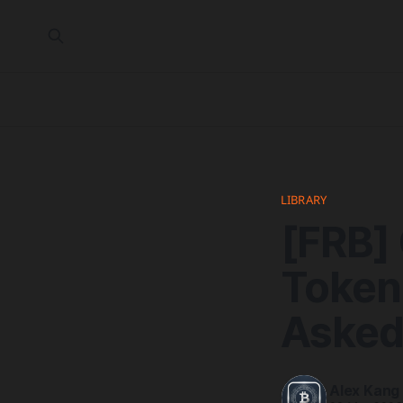
LIBRARY
[FRB] 
Token
Asked
Alex Kang