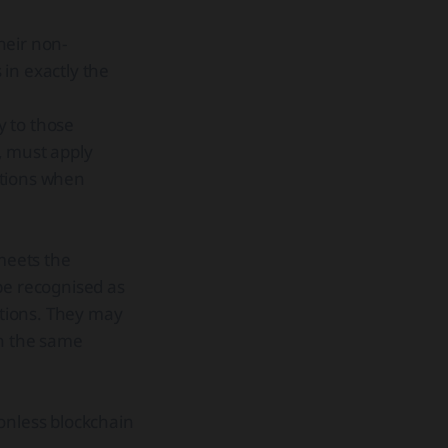
heir non-
 in exactly the
y to those
s, must apply
ations when
 meets the
 be recognised as
ations. They may
ith the same
onless blockchain