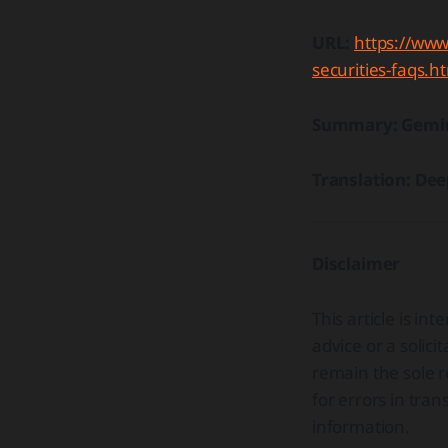
URL:
https://www
securities-faqs.h
Summary: Gemi
Translation: De
Disclaimer
This article is i
advice or a solici
remain the sole re
for errors in tran
information.