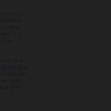
ssued through
ibuted ledger
t. However,
g ownership) to
f these
ntive “legal
 as the type of
ised securities
ame capital
ounterparts.