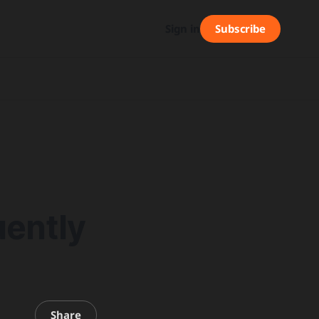
Subscribe
Sign in
uently
Share