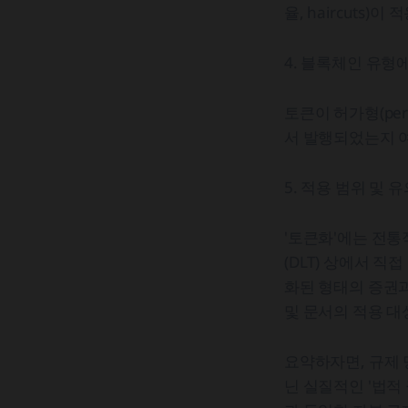
율, haircuts)이
4. 블록체인 유형
토큰이 허가형(per
서 발행되었는지 여
5. 적용 범위 및 
'토큰화'에는 전
(DLT) 상에서 
화된 형태의 증권과
및 문서의 적용 
요약하자면, 규제 
닌 실질적인 '법적