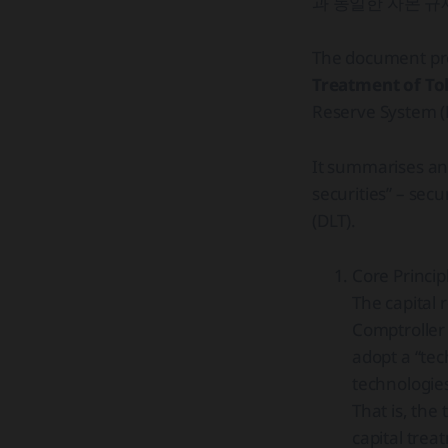
과 동일한 자본 규
The document pro
Treatment of To
Reserve System (
It summarises and
securities” – sec
(DLT).
Core Princip
The capital 
Comptroller 
adopt a “tec
technologie
That is, the
capital trea