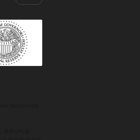
Securities)의
RB, 통화감독청
'기술 중립적'인 입장