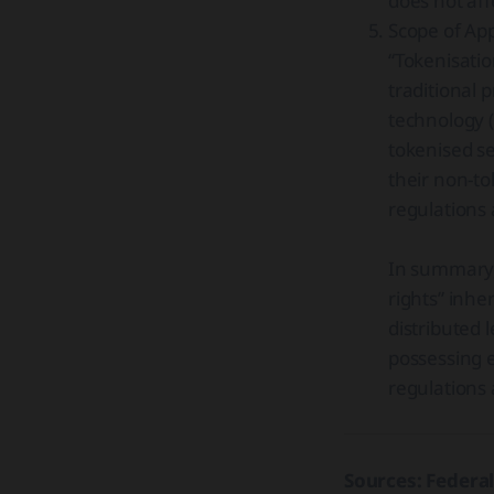
does not aff
Scope of App
“Tokenisati
traditional 
technology (
tokenised se
their non-to
regulations
In summary, 
rights” inhe
distributed 
possessing e
regulations 
Sources: Federa