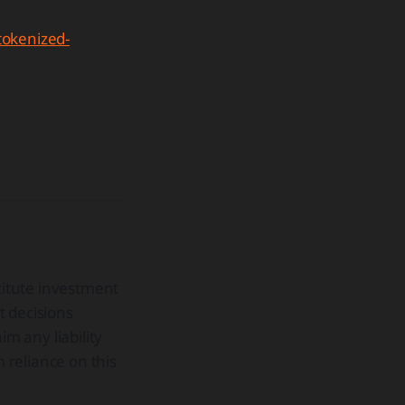
tokenized-
stitute investment
t decisions
im any liability
m reliance on this