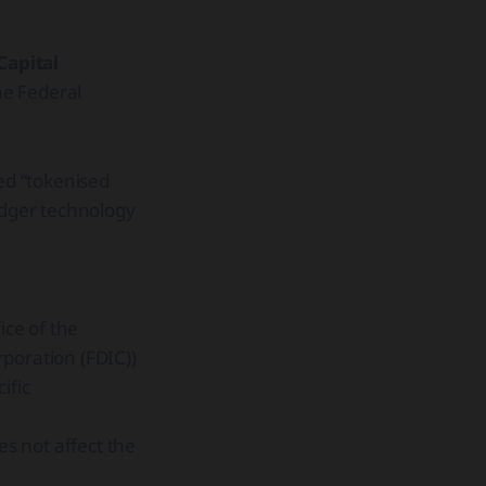
Capital
he Federal
led “tokenised
edger technology
ice of the
poration (FDIC))
ific
es not affect the