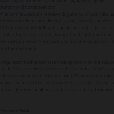
ect its capital treatment. The same regulations apply.
lication and Considerations
on” encompasses both representing shares of securities i
processes as tokens and directly issuing securities on distr
DLT), both of which follow the guidelines in this documen
curities that do not confer identical legal rights (includin
kenised counterparts are excluded from the application o
 and this document.
regulatory authorities base their approach on the substa
rent in the securities rather than the “technical form” such
ledger technology or blockchain used. Consequently, token
quivalent rights to existing securities are subject to the s
and collateral recognition standards as their traditional c
l Reserve Bank