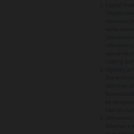
Capital Trea
“Eligible to
tokenised (t
same manner
Derivatives 
referencing 
sound risk 
holding such
Eligibility as
The technolo
definition o
financial co
be recognised
haircuts (va
Differences
Whether a to