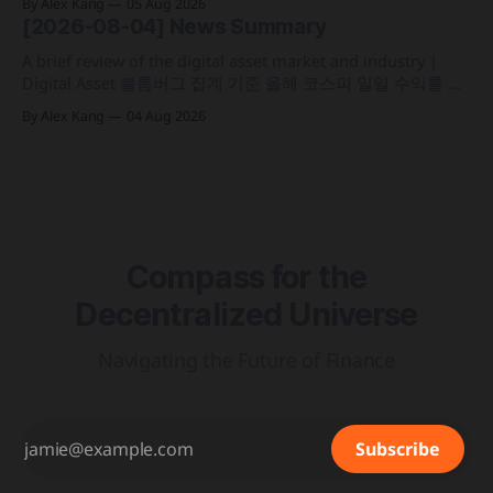
By Alex Kang
05 Aug 2026
가상자산 과세 기준 구체화 블랙록이 자사 MMF와 블록체인
[2026-08-04] News Summary
인프라를 결합해 유동성과 안정성을 갖춘 토큰화 머니마켓 상
품 'BSTBL'과 'BRSRV&
A brief review of the digital asset market and industry |
Digital Asset 블룸버그 집계 기준 올해 코스피 일일 수익률 변
동성이 63%를 기록해 비트코인의 48%보다 약 15%p 높은 수
By Alex Kang
04 Aug 2026
치를 시현 한국 5대 원화마켓의 전월 거래대금이 144억 6,732
만 달러를 기록하며 지난해 12월 이후 7개월 만에 올해 최저치
로 추락
Compass for the
Decentralized Universe
Navigating the Future of Finance
Subscribe