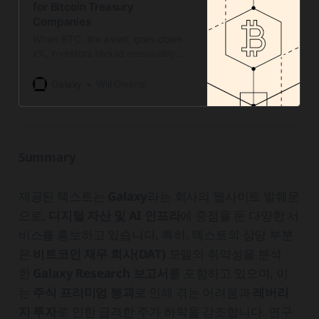
for Bitcoin Treasury
Companies
When BTC, the asset, goes down
x%, investors should reasonably
expect bitcoin treasury company
shares to decline x+y%.
Galaxy
Will Owens
Summary
제공된 텍스트는
Galaxy
라는 회사의 웹사이트 발췌문
으로,
디지털 자산 및 AI 인프라
에 중점을 둔 다양한 서
비스를 홍보하고 있습니다. 특히, 텍스트의 상당 부분
은
비트코인 재무 회사(DAT)
모델의 취약성을 분석
한
Galaxy Research 보고서
를 포함하고 있으며, 이
는
주식 프리미엄 붕괴
로 인해 겪는 어려움과
레버리
지 투자
로 인한 급격한 주가 하락을 강조합니다. 연구