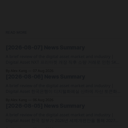
READ MORE
[2026-08-07] News Summary
A brief review of the digital asset market and industry |
Digital Asset NXT 프리마켓 개장 직후 소량 거래로 인한 SK하
이닉스 주가 왜곡 급락과 달리, 하이퍼리퀴드의 토큰화 증권
By Alex Kang
07 Aug 2026
선물 청산액은 23만 1,32달러에 그쳐 영향 미미 크라켄 모회사
[2026-08-06] News Summary
페이워드가 브로드리지와 협력해 토큰화 주식 플랫폼 '엑스스
톡' 보유자에게 주주총회 의결권을 부여하는
A brief review of the digital asset market and industry |
Digital Asset 한국은행이 디지털화폐실 산하에 자산 토큰화
전담 조직인 '자산토큰화반'을 신설하고 국채 등 자산 토큰화
By Alex Kang
06 Aug 2026
실증에 속도 미국 웰스파고가 기업 및 상업 고객을 위한 24시
[2026-08-05] News Summary
간 자금 이체·결제 지원 토큰화 예금 서비스를 올가을 출시 예
정 삼성전자가 최대
A brief review of the digital asset market and industry |
Digital Asset 한국 정부가 2026년 세제개편안을 통해 2027년
1월 1일부터 연간 250만 원 기본공제 후 22% 세율을 적용하는