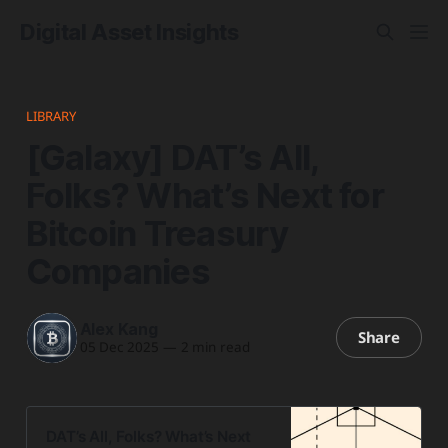
Digital Asset Insights
LIBRARY
[Galaxy] DAT’s All,
Folks? What’s Next for
Bitcoin Treasury
Companies
Alex Kang
Share
05 Dec 2025
—
2 min read
DAT’s All, Folks? What’s Next