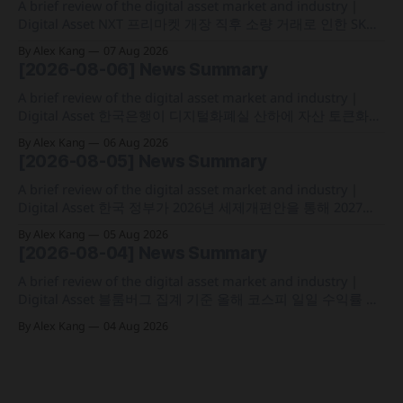
A brief review of the digital asset market and industry |
Digital Asset NXT 프리마켓 개장 직후 소량 거래로 인한 SK하
이닉스 주가 왜곡 급락과 달리, 하이퍼리퀴드의 토큰화 증권
By Alex Kang
07 Aug 2026
선물 청산액은 23만 1,32달러에 그쳐 영향 미미 크라켄 모회사
[2026-08-06] News Summary
페이워드가 브로드리지와 협력해 토큰화 주식 플랫폼 '엑스스
톡' 보유자에게 주주총회 의결권을 부여하는
A brief review of the digital asset market and industry |
Digital Asset 한국은행이 디지털화폐실 산하에 자산 토큰화
전담 조직인 '자산토큰화반'을 신설하고 국채 등 자산 토큰화
By Alex Kang
06 Aug 2026
실증에 속도 미국 웰스파고가 기업 및 상업 고객을 위한 24시
[2026-08-05] News Summary
간 자금 이체·결제 지원 토큰화 예금 서비스를 올가을 출시 예
정 삼성전자가 최대
A brief review of the digital asset market and industry |
Digital Asset 한국 정부가 2026년 세제개편안을 통해 2027년
1월 1일부터 연간 250만 원 기본공제 후 22% 세율을 적용하는
By Alex Kang
05 Aug 2026
가상자산 과세 기준 구체화 블랙록이 자사 MMF와 블록체인
[2026-08-04] News Summary
인프라를 결합해 유동성과 안정성을 갖춘 토큰화 머니마켓 상
품 'BSTBL'과 'BRSRV&
A brief review of the digital asset market and industry |
Digital Asset 블룸버그 집계 기준 올해 코스피 일일 수익률 변
동성이 63%를 기록해 비트코인의 48%보다 약 15%p 높은 수
By Alex Kang
04 Aug 2026
치를 시현 한국 5대 원화마켓의 전월 거래대금이 144억 6,732
만 달러를 기록하며 지난해 12월 이후 7개월 만에 올해 최저치
로 추락