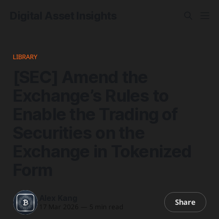
Digital Asset Insights
LIBRARY
[SEC] Amend the
Exchange’s Rules to
Enable the Trading of
Securities on the
Exchange in Tokenized
Form
Alex Kang
Share
17 Mar 2026
—
5 min read