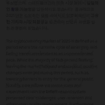
부상했으며, 스테이블코인과 예측 시장 등에서
실질적
인 활용 가능성
을 입증하기도 했습니다. 결과적으로
2025년은 소모적인 열풍 속에서도 암호화폐만의
고유
한 가치와 시장 적합성
을 발견하며 산업의 저변을 넓
힌 전환점이 되었습니다.
The cryptocurrency market of 2025 is defined as a
period where the narrative cycle of emerging and
fading trends accelerated to an unprecedented
pace. While the majority of fads proved fleeting,
leaving the market fatigued and sceptical, positive
changes emerged during this period, such as
lowering barriers to entry for the general public.
Notably, new inflows via meme coins and
experiments with the
InfoFi
reward system
presented clear challenges: user retention and
information quality management. Furthermore,