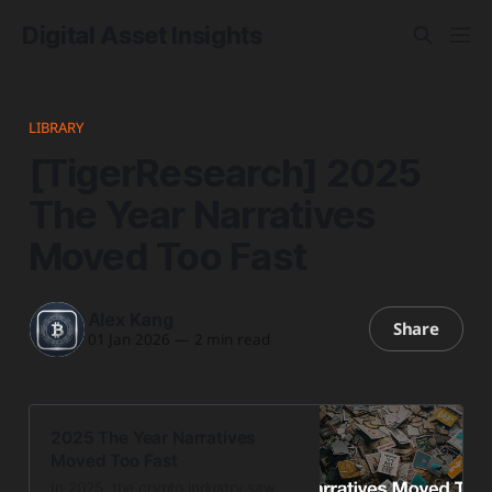
Digital Asset Insights
LIBRARY
[TigerResearch] 2025
The Year Narratives
Moved Too Fast
Alex Kang
Share
01 Jan 2026
—
2 min read
2025 The Year Narratives
Moved Too Fast
In 2025, the crypto industry saw