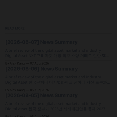
READ MORE
[2026-08-07] News Summary
A brief review of the digital asset market and industry |
Digital Asset NXT 프리마켓 개장 직후 소량 거래로 인한 SK하
이닉스 주가 왜곡 급락과 달리, 하이퍼리퀴드의 토큰화 증권
By Alex Kang
07 Aug 2026
선물 청산액은 23만 1,32달러에 그쳐 영향 미미 크라켄 모회사
[2026-08-06] News Summary
페이워드가 브로드리지와 협력해 토큰화 주식 플랫폼 '엑스스
톡' 보유자에게 주주총회 의결권을 부여하는
A brief review of the digital asset market and industry |
Digital Asset 한국은행이 디지털화폐실 산하에 자산 토큰화
전담 조직인 '자산토큰화반'을 신설하고 국채 등 자산 토큰화
By Alex Kang
06 Aug 2026
실증에 속도 미국 웰스파고가 기업 및 상업 고객을 위한 24시
[2026-08-05] News Summary
간 자금 이체·결제 지원 토큰화 예금 서비스를 올가을 출시 예
정 삼성전자가 최대
A brief review of the digital asset market and industry |
Digital Asset 한국 정부가 2026년 세제개편안을 통해 2027년
1월 1일부터 연간 250만 원 기본공제 후 22% 세율을 적용하는
By Alex Kang
05 Aug 2026