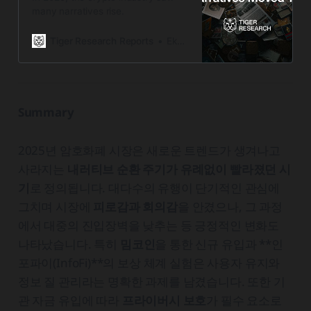
many narratives rise.
Tiger Research Reports
Ekko an
Summary
2025년 암호화폐 시장은 새로운 트렌드가 생겨나고
사라지는
내러티브 순환 주기가 유례없이 빨라졌던 시
기
로 정의됩니다. 대다수의 유행이 단기적인 관심에
그치며 시장에
피로감과 회의감
을 안겼으나, 그 과정
에서 대중의 진입장벽을 낮추는 등 긍정적인 변화도
나타났습니다. 특히
밈코인
을 통한 신규 유입과 **인
포파이(InfoFi)**의 보상 체계 실험은 사용자 유지와
정보 질 관리라는 명확한 과제를 남겼습니다. 또한 기
관 자금 유입에 따라
프라이버시 보호
가 필수 요소로