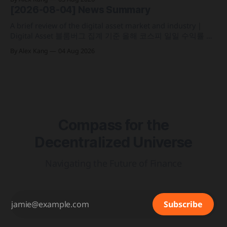
가상자산 과세 기준 구체화 블랙록이 자사 MMF와 블록체인
[2026-08-04] News Summary
인프라를 결합해 유동성과 안정성을 갖춘 토큰화 머니마켓 상
품 'BSTBL'과 'BRSRV&
A brief review of the digital asset market and industry |
Digital Asset 블룸버그 집계 기준 올해 코스피 일일 수익률 변
동성이 63%를 기록해 비트코인의 48%보다 약 15%p 높은 수
By Alex Kang
04 Aug 2026
치를 시현 한국 5대 원화마켓의 전월 거래대금이 144억 6,732
만 달러를 기록하며 지난해 12월 이후 7개월 만에 올해 최저치
로 추락
Compass for the
Decentralized Universe
Navigating the Future of Finance
Subscribe