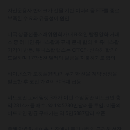
자산운용사 반에크가 선물 기반 이더리움 ETF를 종료.
부족한 수요와 유동성이 원인
미국 상품선물거래위원회가 대표적인 탈중앙화 거래
소 중 하나인 유니스왑과 규제 문제 합의 후 유니스왑
가격이 반등. 유니스왑 랩스는 CFTC와 신속히 합의에
도달하며 17만 5천 달러의 벌금을 지불하기로 합의
바이낸스가 로켓풀(RPL)의 무기한 선물 계약 상장을
발표한 후 코인 가격이 30%대 급등
비트코인 고래 월렛 3개가 이번 주말동안 비트코인 총
약 2814개를 매수. 약 1억5730만달러를 투입. 이들의
비트코인 평균 구매가는 약 5만5887달러 수준
올해 암호화폐 예측 시장에서 폴리마켓의 급격한 성장