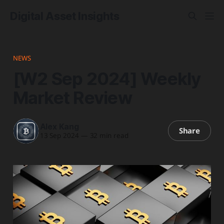
Digital Asset Insights
NEWS
[W2 Sep 2024] Weekly
Market Review
Alex Kang
Share
13 Sep 2024
—
32 min read