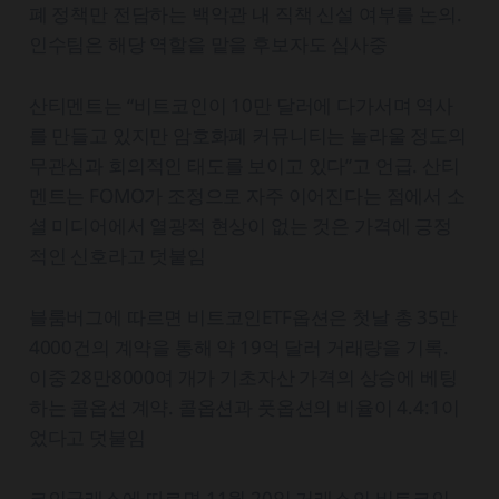
폐 정책만 전담하는 백악관 내 직책 신설 여부를 논의.
인수팀은 해당 역할을 맡을 후보자도 심사중
산티멘트는 “비트코인이 10만 달러에 다가서며 역사
를 만들고 있지만 암호화폐 커뮤니티는 놀라울 정도의
무관심과 회의적인 태도를 보이고 있다”고 언급. 산티
멘트는 FOMO가 조정으로 자주 이어진다는 점에서 소
셜 미디어에서 열광적 현상이 없는 것은 가격에 긍정
적인 신호라고 덧붙임
블룸버그에 따르면 비트코인ETF옵션은 첫날 총 35만
4000건의 계약을 통해 약 19억 달러 거래량을 기록.
이중 28만8000여 개가 기초자산 가격의 상승에 베팅
하는 콜옵션 계약. 콜옵션과 풋옵션의 비율이 4.4:1이
었다고 덧붙임
코인글래스에 따르면 11월 20일 거래소의 비트코인