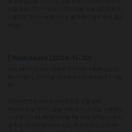
회 위원장으로 가상자산 전문 변호사 테레사 구디 기
옌을 고려. 구디 기옌은 미국의 대형 로펌 베이커호스
테틀러의 파트너 변호사이자 블록체인 업무 부문 공동
책임자
| Wednesday
(2024-11-20)
직전 24시간전 대비 비트코인 가격은 1.92% 상승한
92,257달러, 이더리움 가격은 3.01% 하락한 3,112달
러
코인마켓캡에 따르면 비트코인은 장중 한때
94,002.87달러까지 상승. 이로써 지난 13일 기록했던
사상 최고가 93,400달러대를 6일 만에 뛰어넘으며 사
상 처음 94,000달러선에 진입. 지정학적 긴장과 ETF