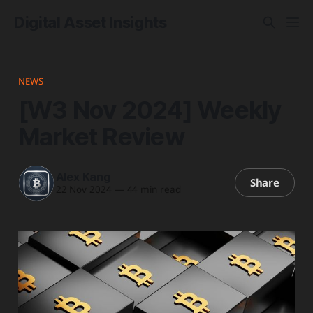
Digital Asset Insights
NEWS
[W3 Nov 2024] Weekly
Market Review
Alex Kang
Share
22 Nov 2024
—
44 min read