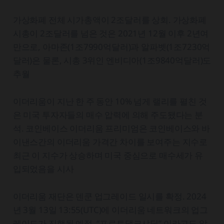
가상화폐 전체 시가총액이 2조달러를 상회. 가상화폐
시총이 2조달러를 넘은 것은 2021년 12월 이후 2년여
만으로, 아마존(1조7990억달러)과 알파벳(1조7230억
달러)은 물론, 시총 3위인 엔비디아(1조9840억달러)도
추월
이더리움이 지난 한 주 동안 10% 넘게 랠리를 펼친 것
은 미국 투자자들의 매수 압력에 의해 주도됐다는 분
석. 코인베이스 이더리움 프리미엄은 코인베이스와 바
이낸스간의 이더리움 가격간 차이를 보여주는 지수로
최근 이 지수가 상승하며 미국 중심으로 매수세가 유
입되었음을 시사
이더리움 재단은 덴쿤 업그레이드 일시를 확정. 2024
년 3월 13일 13:55(UTC)에 이더리움 네트워크의 업그
레이드가 진행될 예정. “프로토댕크샤딩” 이라고도 알