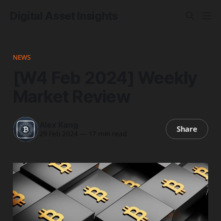
Digital Asset Insights
NEWS
[W4 Feb 2024] Weekly
Market Review
Alex Kang
Share
29 Feb 2024
—
17 min read