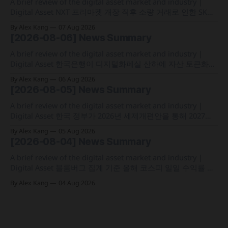
A brief review of the digital asset market and industry |
Digital Asset NXT 프리마켓 개장 직후 소량 거래로 인한 SK하
이닉스 주가 왜곡 급락과 달리, 하이퍼리퀴드의 토큰화 증권
By Alex Kang
07 Aug 2026
선물 청산액은 23만 1,32달러에 그쳐 영향 미미 크라켄 모회사
[2026-08-06] News Summary
페이워드가 브로드리지와 협력해 토큰화 주식 플랫폼 '엑스스
톡' 보유자에게 주주총회 의결권을 부여하는
A brief review of the digital asset market and industry |
Digital Asset 한국은행이 디지털화폐실 산하에 자산 토큰화
전담 조직인 '자산토큰화반'을 신설하고 국채 등 자산 토큰화
By Alex Kang
06 Aug 2026
실증에 속도 미국 웰스파고가 기업 및 상업 고객을 위한 24시
[2026-08-05] News Summary
간 자금 이체·결제 지원 토큰화 예금 서비스를 올가을 출시 예
정 삼성전자가 최대
A brief review of the digital asset market and industry |
Digital Asset 한국 정부가 2026년 세제개편안을 통해 2027년
1월 1일부터 연간 250만 원 기본공제 후 22% 세율을 적용하는
By Alex Kang
05 Aug 2026
가상자산 과세 기준 구체화 블랙록이 자사 MMF와 블록체인
[2026-08-04] News Summary
인프라를 결합해 유동성과 안정성을 갖춘 토큰화 머니마켓 상
품 'BSTBL'과 'BRSRV&
A brief review of the digital asset market and industry |
Digital Asset 블룸버그 집계 기준 올해 코스피 일일 수익률 변
동성이 63%를 기록해 비트코인의 48%보다 약 15%p 높은 수
By Alex Kang
04 Aug 2026
치를 시현 한국 5대 원화마켓의 전월 거래대금이 144억 6,732
만 달러를 기록하며 지난해 12월 이후 7개월 만에 올해 최저치
로 추락