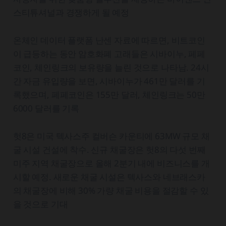
스티튜셔널과 경쟁하게 될 예정
온체인 데이터 플랫폼 난센 자료에 따르면, 비트코인
이 급등하는 동안 암호화폐 고래들은 시바이누, 페페
코인, 체인링크의 보유량을 늘린 것으로 나타남. 24시
간 자금 유입량을 보면, 시바이누가 461만 달러를 기
록했으며, 페페코인은 155만 달러, 체인링크는 50만
6000 달러를 기록
헛8은 미국 텍사스주 컬버슨 카운티에 63MW 규모 채
굴 시설 건설에 착수. 신규 채굴장은 헛8의 다섯 번째
미주 지역 채굴장으로 올해 2분기 내에 비즈니스를 개
시할 예정. 새로운 채굴 시설은 텍사스와 네브래스카
의 채굴장에 비해 30% 가량 채굴 비용을 절감할 수 있
을 것으로 기대