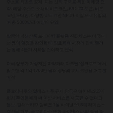
주소를 최초로 공개. 이는 신뢰 구축을 위한 마케팅 전
략. 해당 주소로 소액의 비트코인, BRC-20 토큰, 비트
코인 도메인, 다양한 비트코인 NFT가 지갑으로 유입되
며 총 5000달러 이상이 유입
탈중앙 파생상품 트래이팅 플랫폼 신퓨처스는 미국 대
선 등의 일정을 감안할 때 암호화폐 시장의 진짜 랠리
는 올해 4분기 시작될 것이라고 분석
미국 정부가 가상자산 마약거래 다크웹 ‘실크로드’에서
압수한 약 1억 1700만 달러 상당의 비트코인을 처분할
예정
플로리다주와 알래스카주 규제 당국은 바이낸스US에
현지 주민들에게 더 이상 서비스를 제공할 수 없다고
통보. 알래스카주 당국은 1월 바이낸스US의 라이선스
갱신을 거부. 플로리다주 또한 바이낸스US의 송금 라