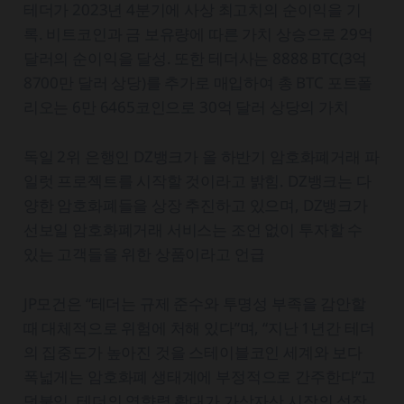
테더가 2023년 4분기에 사상 최고치의 순이익을 기
록. 비트코인과 금 보유량에 따른 가치 상승으로 29억
달러의 순이익을 달성. 또한 테더사는 8888 BTC(3억
8700만 달러 상당)를 추가로 매입하여 총 BTC 포트폴
리오는 6만 6465코인으로 30억 달러 상당의 가치
독일 2위 은행인 DZ뱅크가 올 하반기 암호화폐거래 파
일럿 프로젝트를 시작할 것이라고 밝힘. DZ뱅크는 다
양한 암호화폐들을 상장 추진하고 있으며, DZ뱅크가
선보일 암호화폐거래 서비스는 조언 없이 투자할 수
있는 고객들을 위한 상품이라고 언급
JP모건은 “테더는 규제 준수와 투명성 부족을 감안할
때 대체적으로 위험에 처해 있다”며, “지난 1년간 테더
의 집중도가 높아진 것을 스테이블코인 세계와 보다
폭넓게는 암호화폐 생태계에 부정적으로 간주한다”고
덧붙임. 테더의 영향력 확대가 가상자산 시장의 성장