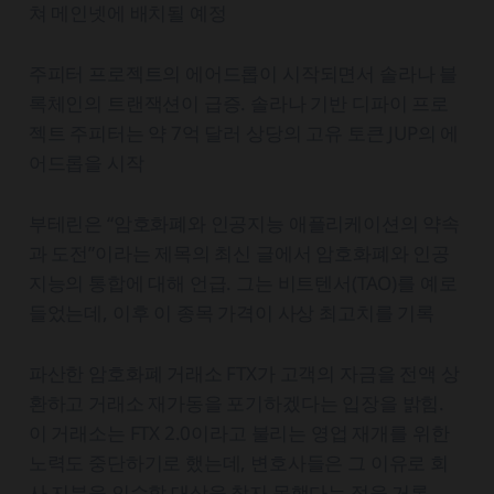
쳐 메인넷에 배치될 예정
주피터 프로젝트의 에어드롭이 시작되면서 솔라나 블
록체인의 트랜잭션이 급증. 솔라나 기반 디파이 프로
젝트 주피터는 약 7억 달러 상당의 고유 토큰 JUP의 에
어드롭을 시작
부테린은 “암호화폐와 인공지능 애플리케이션의 약속
과 도전”이라는 제목의 최신 글에서 암호화폐와 인공
지능의 통합에 대해 언급. 그는 비트텐서(TAO)를 예로
들었는데, 이후 이 종목 가격이 사상 최고치를 기록
파산한 암호화폐 거래소 FTX가 고객의 자금을 전액 상
환하고 거래소 재가동을 포기하겠다는 입장을 밝힘.
이 거래소는 FTX 2.0이라고 불리는 영업 재개를 위한
노력도 중단하기로 했는데, 변호사들은 그 이유로 회
사 지분을 인수할 대상을 찾지 못했다는 점을 거론