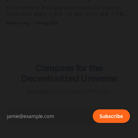
인프라를 결합해 유동성과 안정성을 갖춘 토큰화 머니마켓 상
품 'BSTBL'과 'BRSRV&
A brief review of the digital asset market and industry |
Digital Asset 블룸버그 집계 기준 올해 코스피 일일 수익률 변
동성이 63%를 기록해 비트코인의 48%보다 약 15%p 높은 수
By Alex Kang
04 Aug 2026
치를 시현 한국 5대 원화마켓의 전월 거래대금이 144억 6,732
만 달러를 기록하며 지난해 12월 이후 7개월 만에 올해 최저치
로 추락
Compass for the
Decentralized Universe
Navigating the Future of Finance
Subscribe