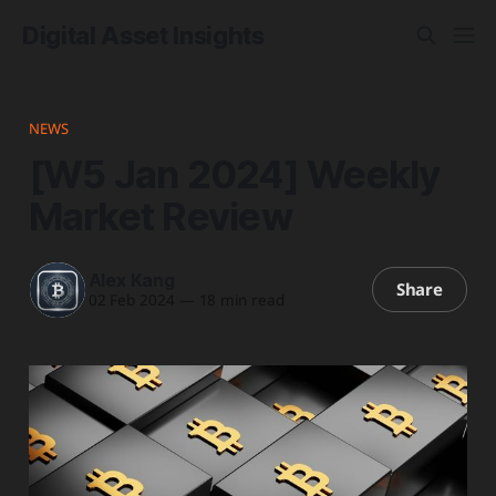
Digital Asset Insights
NEWS
[W5 Jan 2024] Weekly
Market Review
Alex Kang
Share
02 Feb 2024
—
18 min read